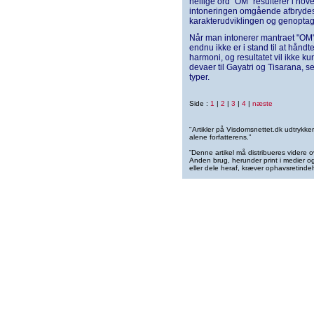
hellige ord "OM" resulterer i ho
intoneringen omgående afbrydes.
karakterudviklingen og genoptage
Når man intonerer mantraet "OM"
endnu ikke er i stand til at hån
harmoni, og resultatet vil ikke ku
devaer til Gayatri og Tisarana, s
typer.
Side :
1
|
2
|
3
|
4
|
næste
"Artikler på Visdomsnettet.dk udtrykk
alene forfatterens.”
”Denne artikel må distribueres videre o
Anden brug, herunder print i medier og 
eller dele heraf, kræver ophavsretindeh