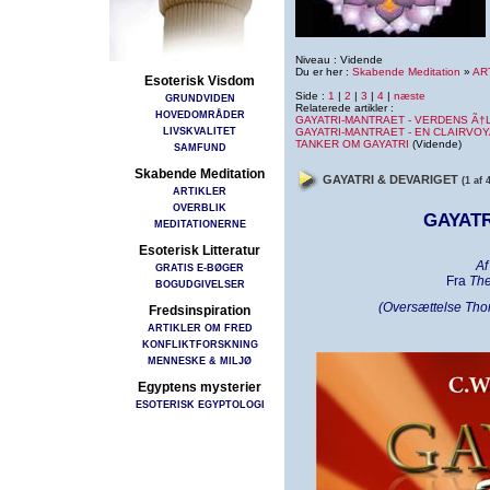
Niveau : Vidende
Du er her :
Skabende Meditation
»
AR
Esoterisk Visdom
Side :
1
|
2
|
3
|
4
|
næste
GRUNDVIDEN
Relaterede artikler :
HOVEDOMRÅDER
GAYATRI-MANTRAET - VERDENS Ã†
LIVSKVALITET
GAYATRI-MANTRAET - EN CLAIRVO
TANKER OM GAYATRI
(Vidende)
SAMFUND
Skabende Meditation
GAYATRI & DEVARIGET
(1 af 
ARTIKLER
OVERBLIK
GAYATR
MEDITATIONERNE
Esoterisk Litteratur
Af
GRATIS E-BØGER
Fra
The
BOGUDGIVELSER
(Oversættelse Tho
Fredsinspiration
ARTIKLER OM FRED
KONFLIKTFORSKNING
MENNESKE & MILJØ
Egyptens mysterier
ESOTERISK EGYPTOLOGI