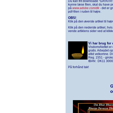
Du kan frit downloade
"GAYATRI
kunne læse filen, skal du have 
på
www.adobe.com/dk
- det er g
pdf-filen i ruden til højre.
OBS!
Klik på den øverste artikel til hø
Klik på den nederste artikel, hvi
vende artiklens sider ved at klik
Vi har brug for 
VisdomsNettet er e
gratis. Arbejdet o
altid velkomne. D
Reg. 1551 - giro
IBAN: DK11 3000
På forhånd tak!
G
o