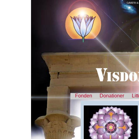
GAYATRI &
Fonden
Donationer
Lit