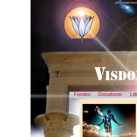
DET FYSISKE REDSK
Fonden
Donationer
Lit