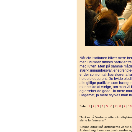
Når civilisationen bliver mere fr
men i nutiden tilføres partikler 
med luften. Men på samme måde s
stærkt immunforsvar, er et rent 
er der som omtalt hærskarer af 
holde blodet rent. De hvide blod
alle giftige partikler, som trænger
menneske at vælge, om man vil b
og dræber de gode. Jo mere man 
i legemet, jo mere styrkes man i
Side :
1
|
2
|
3
|
4
|
5
|
6
|
7
|
8
|
9
|
10
"Artikler på Visdomsnettet.dk udtrykk
alene forfatterens.”
”Denne artikel må distribueres videre o
Anden brug, herunder print i medier og 