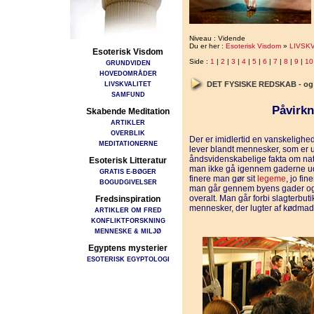
Niveau : Vidende
Du er her :
Esoterisk Visdom
»
LIVSK
Esoterisk Visdom
Side :
1
|
2
|
3
|
4
|
5
|
6
|
7
|
8
|
9
|
10
GRUNDVIDEN
HOVEDOMRÅDER
LIVSKVALITET
DET FYSISKE REDSKAB - og
SAMFUND
Påvirkn
Skabende Meditation
ARTIKLER
OVERBLIK
Der er imidlertid en vanskelighe
MEDITATIONERNE
lever blandt mennesker, som er
åndsvidenskabelige fakta om natur
Esoterisk Litteratur
man ikke gå igennem gaderne ude
GRATIS E-BØGER
finere man gør sit
legeme
, jo fi
BOGUDGIVELSER
man går gennem byens gader og f
overalt. Man går forbi slagterbu
Fredsinspiration
mennesker, der lugter af kødmad
ARTIKLER OM FRED
KONFLIKTFORSKNING
MENNESKE & MILJØ
Egyptens mysterier
ESOTERISK EGYPTOLOGI