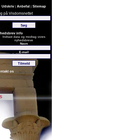
Udskriv
Anbefal
Sitemap
|
|
g på Visdomsnettet
hedsbrev info
Indtast data og modtag vores
nyhedsbreve
Navn
E-mail
ntakt os
s