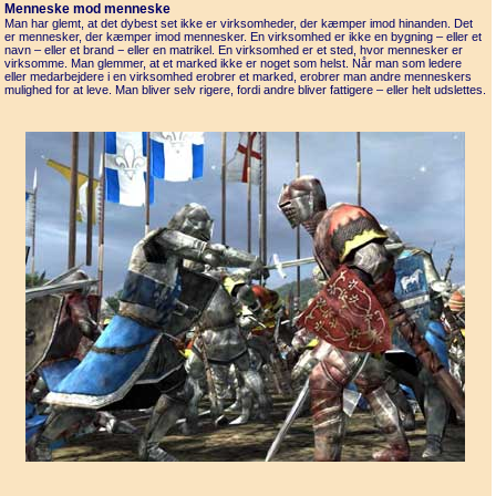
Menneske mod menneske
Man har glemt, at det dybest set ikke er virksomheder, der kæmper imod hinanden. Det
er mennesker, der kæmper imod mennesker. En virksomhed er ikke en bygning – eller et
navn – eller et brand − eller en matrikel. En virksomhed er et sted, hvor mennesker er
virksomme. Man glemmer, at et marked ikke er noget som helst. Når man som ledere
eller medarbejdere i en virksomhed erobrer et marked, erobrer man andre menneskers
mulighed for at leve. Man bliver selv rigere, fordi andre bliver fattigere – eller helt udslettes.