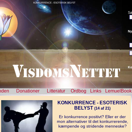
KONKURRENCE - ESOTERISK BELYST
Sø
Ny
Ko
nden
Donationer
Litteratur
Ordbog
Links
LemuelBook
KONKURRENCE - ESOTERISK
BELYST
(14 af 21)
Er konkurrence positivt? Eller er der
mon alternativer til det konkurrerende,
kæmpende og stridende menneske?