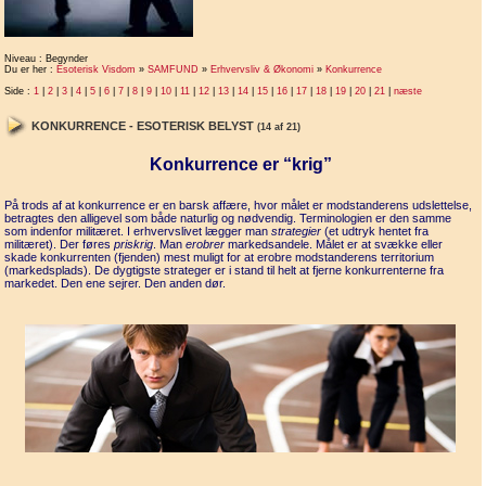
Niveau : Begynder
Du er her :
Esoterisk Visdom
»
SAMFUND
»
Erhvervsliv & Økonomi
»
Konkurrence
Side :
1
|
2
|
3
|
4
|
5
|
6
|
7
|
8
|
9
|
10
|
11
|
12
|
13
|
14
|
15
|
16
|
17
|
18
|
19
|
20
|
21
|
næste
KONKURRENCE - ESOTERISK BELYST
(14 af 21)
Konkurrence er “krig”
På trods af at konkurrence er en barsk affære, hvor målet er modstanderens udslettelse,
betragtes den alligevel som både naturlig og nødvendig. Terminologien er den samme
som indenfor militæret. I erhvervslivet lægger man
strategier
(et udtryk hentet fra
militæret). Der føres
priskrig
. Man
erobrer
markedsandele. Målet er at svække eller
skade konkurrenten (fjenden) mest muligt for at erobre modstanderens territorium
(markedsplads). De dygtigste strateger er i stand til helt at fjerne konkurrenterne fra
markedet. Den ene sejrer. Den anden dør.