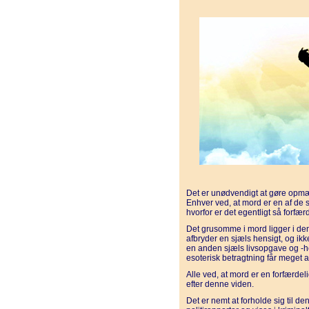
Det er unødvendigt at gøre opmæ
Enhver ved, at mord er en af de 
hvorfor er det egentligt så forfær
Det grusomme i mord ligger i de
afbryder en sjæls hensigt, og ikk
en anden sjæls livsopgave og -hen
esoterisk betragtning får meget 
Alle ved, at mord er en forfærdel
efter denne viden.
Det er nemt at forholde sig til d