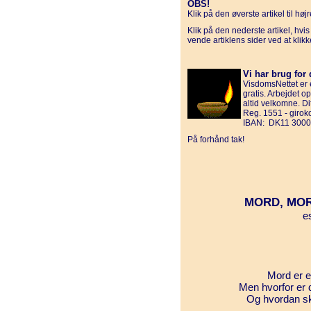
OBS!
Klik på den øverste artikel til hø
Klik på den nederste artikel, hvi
vende artiklens sider ved at klik
Vi har brug for 
VisdomsNettet er e
gratis. Arbejdet o
altid velkomne. D
Reg. 1551 - giro
IBAN: DK11 3000
På forhånd tak!
MORD, MO
e
Mord er e
Men hvorfor er d
Og hvordan sk