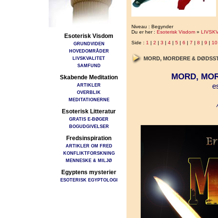
Niveau : Begynder
Du er her :
Esoterisk Visdom
»
LIVSK
Esoterisk Visdom
Side :
1
|
2
|
3
|
4
|
5
|
6
|
7
|
8
|
9
|
10
GRUNDVIDEN
HOVEDOMRÅDER
LIVSKVALITET
MORD, MORDERE & DØDSS
SAMFUND
MORD, MO
Skabende Meditation
e
ARTIKLER
OVERBLIK
MEDITATIONERNE
Esoterisk Litteratur
GRATIS E-BØGER
BOGUDGIVELSER
Fredsinspiration
ARTIKLER OM FRED
KONFLIKTFORSKNING
MENNESKE & MILJØ
Egyptens mysterier
ESOTERISK EGYPTOLOGI