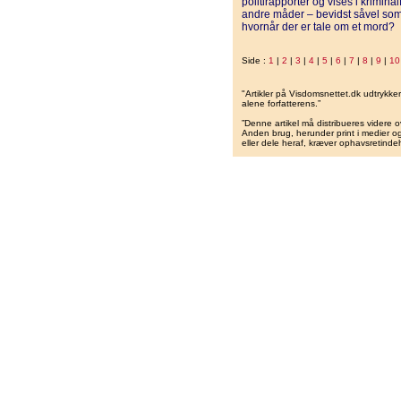
politirapporter og vises i krimi
andre måder – bevidst såvel som 
hvornår der er tale om et mord?
Side :
1
|
2
|
3
|
4
|
5
|
6
|
7
|
8
|
9
|
10
"Artikler på Visdomsnettet.dk udtrykk
alene forfatterens.”
”Denne artikel må distribueres videre o
Anden brug, herunder print i medier og 
eller dele heraf, kræver ophavsretindeh