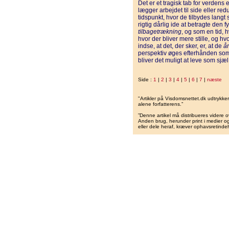
Det er et tragisk tab for verden
lægger arbejdet til side eller red
tidspunkt, hvor de tilbydes langt 
rigtig dårlig ide at betragte de
tilbagetrækning
, og som en tid,
hvor der bliver mere stille, og 
indse, at det, der sker, er, at de
å
perspektiv øges efterhånden som 
bliver det muligt at leve som sjæl
Side :
1
|
2
|
3
|
4
|
5
|
6
|
7
|
næste
"Artikler på Visdomsnettet.dk udtrykk
alene forfatterens.”
”Denne artikel må distribueres videre o
Anden brug, herunder print i medier og 
eller dele heraf, kræver ophavsretindeh