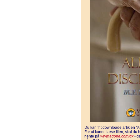
Du kan frit downloade artiklen
"
For at kunne læse filen, skal d
hente på
www.adobe.com/dk
- d