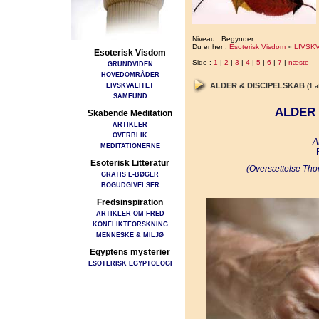
Niveau : Begynder
Du er her :
Esoterisk Visdom
»
LIVSK
Esoterisk Visdom
Side :
1
|
2
|
3
|
4
|
5
|
6
|
7
|
næste
GRUNDVIDEN
HOVEDOMRÅDER
LIVSKVALITET
ALDER & DISCIPELSKAB
(1 a
SAMFUND
ALDER 
Skabende Meditation
ARTIKLER
OVERBLIK
A
MEDITATIONERNE
Esoterisk Litteratur
(Oversættelse Tho
GRATIS E-BØGER
BOGUDGIVELSER
Fredsinspiration
ARTIKLER OM FRED
KONFLIKTFORSKNING
MENNESKE & MILJØ
Egyptens mysterier
ESOTERISK EGYPTOLOGI