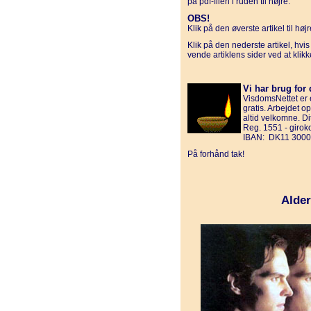
på pdf-filen i ruden til højre.
OBS!
Klik på den øverste artikel til hø
Klik på den nederste artikel, hvi
vende artiklens sider ved at klik
Vi har brug for 
VisdomsNettet er e
gratis. Arbejdet o
altid velkomne. D
Reg. 1551 - giro
IBAN: DK11 3000
På forhånd tak!
Alder