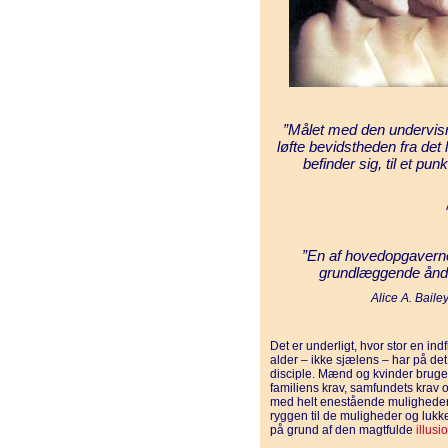
”Målet med den undervisnin
løfte bevidstheden fra det 
befinder sig, til et pu
”En af hovedopgaverne 
grundlæggende ånde
Alice A. Baile
Det er underligt, hvor stor en ind
alder – ikke sjælens – har på det
disciple. Mænd og kvinder bruge
familiens krav, samfundets krav o
med helt enestående mulighe­der
ryggen til de muligheder og lukke
på grund af den magtfulde
illusi