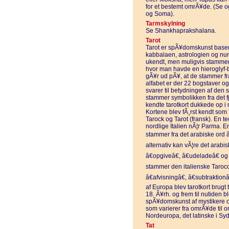
for et bestemt omrÃ¥de. (Se 
og Soma).
Tarmskylning
Se Shankhaprakshalana.
Tarot
Tarot er spÃ¥domskunst basere
kabbalaen, astrologien og num
ukendt, men muligvis stammer
hvor man havde en hieroglyf-b
gÃ¥r ud pÃ¥, at de stammer fra 
alfabet er der 22 bogstaver o
svarer til betydningen af den s
stammer symbolikken fra det f
kendte tarotkort dukkede op i
Kortene blev fÃ¸rst kendt som 
Tarock og Tarot (fransk). En teo
nordlige Italien nÃ¦r Parma. E
stammer fra det arabiske ord â
alternativ kan vÃ¦re det arabisk
â€opgiveâ€, â€udeladeâ€ og 
stammer den italienske Tarocco
â€afvisningâ€, â€subtraktionâ€
af Europa blev tarotkort brugt t
18. Ã¥rh. og frem til nutiden b
spÃ¥domskunst af mystikere og 
som varierer fra omrÃ¥de til 
Nordeuropa, det latinske i Sy
Tat