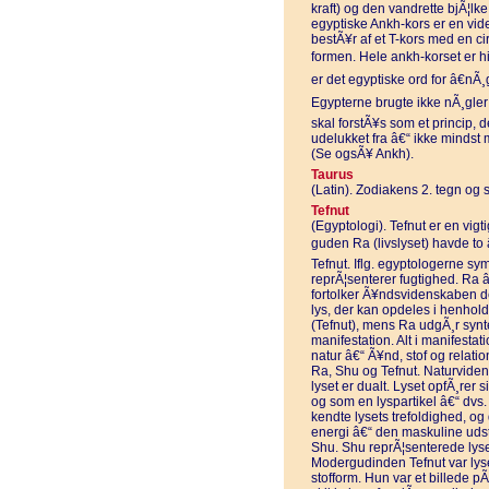
kraft) og den vandrette bjÃ¦lke
egyptiske Ankh-kors er en vid
bestÃ¥r af et T-kors med en ci
formen. Hele ankh-korset er hie
er det egyptiske ord for â€nÃ¸
Egypterne brugte ikke nÃ¸gler 
skal forstÃ¥s som et princip, d
udelukket fra â€“ ikke mindst
(Se ogsÃ¥ Ankh).
Taurus
(Latin). Zodiakens 2. tegn og s
Tefnut
(Egyptologi). Tefnut er en vig
guden Ra (livslyset) havde to
Tefnut. Iflg. egyptologerne sy
reprÃ¦senterer fugtighed. Ra â€
fortolker Ã¥ndsvidenskaben d
lys, der kan opdeles i henhold
(Tefnut), mens Ra udgÃ¸r synte
manifestation. Alt i manifestat
natur â€“ Ã¥nd, stof og relat
Ra, Shu og Tefnut. Naturvidensk
lyset er dualt. Lyset opfÃ¸rer
og som en lyspartikel â€“ dvs
kendte lysets trefoldighed, o
energi â€“ den maskuline uds
Shu. Shu reprÃ¦senterede lys
Modergudinden Tefnut var lyse
stofform. Hun var et billede pÃ¥