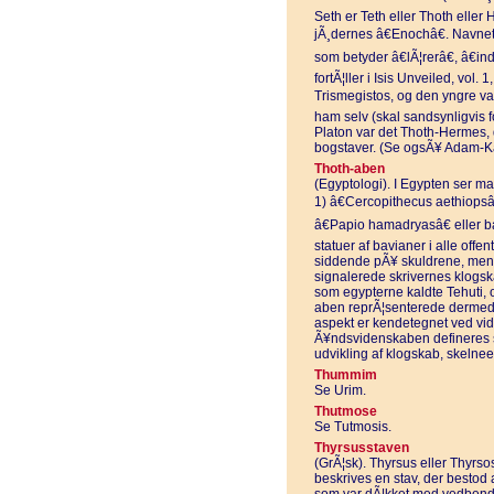
Seth er Teth eller Thoth eller
jÃ¸dernes â€Enochâ€. Navnet
som betyder â€lÃ¦rerâ€, â€ind
fortÃ¦ller i Isis Unveiled, vol
Trismegistos, og den yngre var
ham selv (skal sandsynligvis f
Platon var det Thoth-Hermes, 
bogstaver. (Se ogsÃ¥ Adam-Ka
Thoth-aben
(Egyptologi). I Egypten ser man
1) â€Cercopithecus aethiopsâ
â€Papio hamadryasâ€ eller ba
statuer af bavianer i alle offe
siddende pÃ¥ skuldrene, mens
signalerede skrivernes klogsk
som egypterne kaldte Tehuti, 
aben reprÃ¦senterede dermed 
aspekt er kendetegnet ved vid
Ã¥ndsvidenskaben defineres som
udvikling af klogskab, skelne
Thummim
Se Urim.
Thutmose
Se Tutmosis.
Thyrsusstaven
(GrÃ¦sk). Thyrsus eller Thyrso
beskrives en stav, der bestod