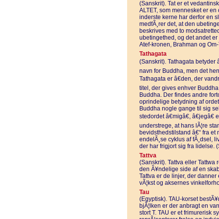
(Sanskrit). Tat er et vedantin
ALTET, som mennesket er en d
inderste kerne har derfor en sl
medfÃ¸rer det, at den ubetin
beskrives med to modsatrette
ubetingethed, og det andet e
Atef-kronen, Brahman og Om-T
Tathagata
(Sanskrit). Tathagata betyder 
navn for Buddha, men det hen
Tathagata er â€den, der vandr
titel, der gives enhver Budd
Buddha. Der findes andre fort
oprindelige betydning af orde
Buddha nogle gange til sig sel
stedordet â€migâ€, â€jegâ€ e
understrege, at hans lÃ¦re st
bevidsthedstilstand â€“ fra et
endelÃ¸se cyklus af fÃ¸dsel, l
der har frigjort sig fra lidelse.
Tattva
(Sanskrit). Tattva eller Tattw
den Ã¥ndelige side af en skabn
Tattva er de linjer, der danne
vÃ¦kst og aksernes vinkelforho
Tau
(Egyptisk). TAU-korset bestÃ¥r
bjÃ¦lken er der anbragt en va
stort T. TAU er et frimurerisk