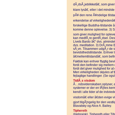
dÃ¸dsÃ¸jeblikketâ€, som giver
klare lysâ€, eller i det minds
pÃ¥ den rene Ã¥ndelige tilstan
erkendelse af virkelighedenâ€
forskellige Buddha-tilstande â€
komme denne oplevelse. 3) Sid
som giver mulighed for opleve
kan medfÃ¸re genfÃ¸dsel. Des
Livets Bardo â€“ dvs. almind
dvs. meditation. 3) DrÃ¸mme 
sÃ¸vn. Tilsammen udgÃ¸r de se
bevidsthedstilstande. Enhver 
â€mellemtilstandâ€, som bef
Faktisk kan enhver flygtig be
fordi den befinder sig mellem d
fordi det giver mulighed for at 
Men virkeligheden skjules af fo
fejlagtige handlinger. (Se o
TidlÃ¸s visdom
Ã…ndsvidenskaben oplyser, at i
systemer er der en fÃ¦lles ker
kendt i alle tider af de indvie
visdomâ€ eller â€den evige v
gjort tilgÃ¦ngelig for den vestl
Blavatsky og Alice A. Bailey.
Tiphereth
(Hebraisk). Tiphereth eller Tifa