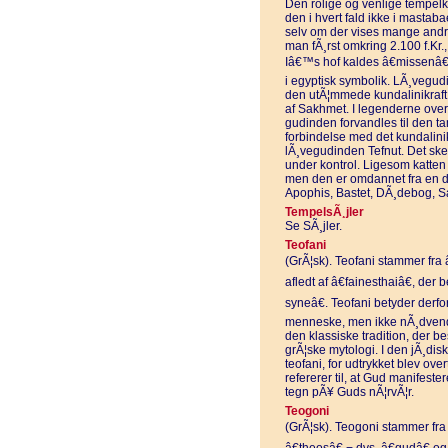
Den rolige og venlige tempelkat
den i hvert fald ikke i mastab
selv om der vises mange andre 
man fÃ¸rst omkring 2.100 f.Kr.
Iâ€™s hof kaldes â€missenâ€
i egyptisk symbolik. LÃ¸vegudi
den utÃ¦mmede kundalinikraft 
af Sakhmet. I legenderne ove
gudinden forvandles til den 
forbindelse med det kundalini
lÃ¸vegudinden Tefnut. Det sker
under kontrol. Ligesom katten 
men den er omdannet fra en des
Apophis, Bastet, DÃ¸debog, S
TempelsÃ¸jler
Se SÃ¸jler.
Teofani
(GrÃ¦sk). Teofani stammer fra â
afledt af â€fainesthaiâ€, der 
syneâ€. Teofani betyder derfor
menneske, men ikke nÃ¸dvendigv
den klassiske tradition, der bes
grÃ¦ske mytologi. I den jÃ¸disk
teofani, for udtrykket blev over
refererer til, at Gud manifester
tegn pÃ¥ Guds nÃ¦rvÃ¦r.
Teogoni
(GrÃ¦sk). Teogoni stammer fra 