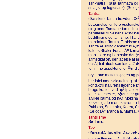
Tan-matra, Rasa Tanmatra og 
smags- og lugtesans). (Se og
Tantra
(Sanskrit). Tantra betyder â€vÃ
betegnelse for flere esoteriske
religioner. Tantra er forenkle
paralleller til Vestens Ã¥nds
buddhisme og jainisme. I Tant
mandalaer. Tantra, Tantrisme el
Tantra er alting gennemstrÃ¸m
kaldes Shakti. For at fÃ¥ kont
mobilisere og beherske det fys
af meditation, gentagelse af ma
et sÃ¦rligt rituelt samleje â€“
feminine aspekter eller Ã¥nd 
bryllupâ€ mellem sjÃ¦len og 
har intet med seksualmagi at 
kontakt til naturens iboende kr
bruge kraften ved hjÃ¦lp af es
tantriske mester, lÃ¦rer eller 
afvikle karma og nÃ¥ Moksha og
forskellige former eksisterer i
Pakistan, Sri Lanka, Korea, 
(Se ogsÃ¥ Mandala, Mantra, M
Tantrisme
Se Tantra.
Tao
(Kinesisk). Tao eller Dao betyd