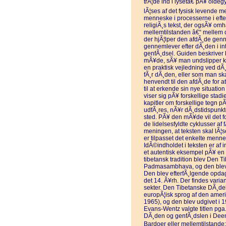
trÃ¦de ind i lysetâ€ pÃ¥ oldeg
lÃ¦ses af det fysisk levende 
menneske i processerne i eft
religiÃ¸s tekst, der ogsÃ¥ om
mellemtilstanden â€“ mellem 
der hjÃ¦lper den afdÃ¸de gen
gennemlever efter dÃ¸den i in
genfÃ¸dsel. Guiden beskriver b
mÃ¥de, sÃ¥ man undslipper k
en praktisk vejledning ved dÃ¸
fÃ¸r dÃ¸den, eller som man ska
henvendt til den afdÃ¸de for at
til at erkende sin nye situati
viser sig pÃ¥ forskellige stadi
kapitler om forskellige tegn pÃ
udfÃ¸res, nÃ¥r dÃ¸dstidspunkte
sted. PÃ¥ den mÃ¥de vil det fo
de lidelsesfyldte cyklusser af 
meningen, at teksten skal lÃ¦se
er tilpasset det enkelte menne
IdÃ©indholdet i teksten er af 
et autentisk eksempel pÃ¥ en sel
tibetansk tradition blev Den Ti
Padmasambhava, og den blev 
Den blev efterfÃ¸lgende opdag
det 14. Ã¥rh. Der findes varia
sekter. Den Tibetanske DÃ¸debo
europÃ¦isk sprog af den ame
1965), og den blev udgivet i 1
Evans-Wentz valgte titlen pga.
DÃ¸den og genfÃ¸dslen i Deen
Bardoer eller mellemtilstande: