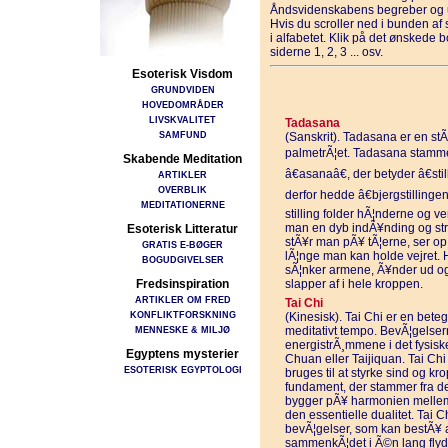
Åndsvidenskabens begreber og u
Hvis du scroller ned i bunden a
i alfabetet. Klik på det ønskede 
siderne 1, 2, 3 ... osv.
Esoterisk Visdom
GRUNDVIDEN
HOVEDOMRÅDER
LIVSKVALITET
Tadasana
SAMFUND
(Sanskrit). Tadasana er en s
palmetrÃ¦et. Tadasana stammer 
Skabende Meditation
â€asanaâ€, der betyder â€sti
ARTIKLER
OVERBLIK
derfor hedde â€bjergstillinge
MEDITATIONERNE
stilling folder hÃ¦nderne og 
man en dyb indÃ¥nding og str
Esoterisk Litteratur
stÃ¥r man pÃ¥ tÃ¦erne, ser o
GRATIS E-BØGER
lÃ¦nge man kan holde vejret. 
BOGUDGIVELSER
sÃ¦nker armene, Ã¥nder ud og
Fredsinspiration
slapper af i hele kroppen.
ARTIKLER OM FRED
Tai Chi
KONFLIKTFORSKNING
(Kinesisk). Tai Chi er en beteg
MENNESKE & MILJØ
meditativt tempo. BevÃ¦gelser
energistrÃ¸mmene i det fysiske
Egyptens mysterier
Chuan eller Taijiquan. Tai Ch
ESOTERISK EGYPTOLOGI
bruges til at styrke sind og kr
fundament, der stammer fra de
bygger pÃ¥ harmonien mellem 
den essentielle dualitet. Tai
bevÃ¦gelser, som kan bestÃ¥ af 
sammenkÃ¦det i Ã©n lang fly