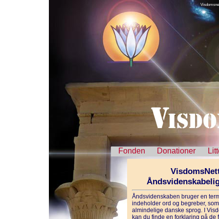
Visdomsnet
Fonden
Donationer
Lit
VisdomsNett
Åndsvidenskabeli
Åndsvidenskaben bruger en term
indeholder ord og begreber, som 
almindelige danske sprog. I Vis
kan du finde en forklaring på de f