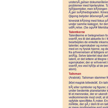
undersÃ¸gelser dokumenterer,
problemer med hjerterytme. Ta
hjÃ¦lpemidler, men trÃ¦ningen 
Ã¸ger svÃ¦rhedsgraden. Kines
Qigong betyder â€energiÃ¸vels
kinesisk trÃ¦ning med fokus pÃ
under samme kategori, for der 
udfÃ¸relse. (Se ogsÃ¥ Meridi
Talentkerne
Talentkerne er betegnelsen for 
overfÃ¸res til det aktuelle liv i
bearbejdes de enkelte inkarna
talenter, egenskaber og evner
med en ny fysisk hjerne, og 
fra erhvervelsen af tidligere
anlÃ¦g. Selve talentet skal de
latent, er det lettere at tilegne
egenskaber, der er erhvervet i
overfÃ¸res ved hjÃ¦lp af de 
atom).
Talisman
(Arabisk). Talisman stammer fra
â€et magisk billedeâ€. En tal
trÃ¦ eller symboler og figurer,
under bestemte planetariske in
til et menneske, der er ukendt
vedkommende mod ondt, at sti
opfylde specifikke Ã¸nsker. 
mÃ¥de, der gÃ¸r dem til en tal
er mere modtagelige end andre