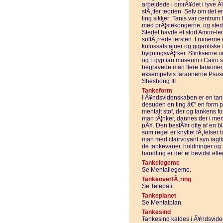
arbejdede i omrÃ¥det i tyve Ã
stÃ¸tter teorien. Selv om det 
ting sikker: Tanis var centrum 
med prÃ¦stekongerne, og sted
Stedet havde et stort Amon-tem
soltÃ¸rrede lersten. I ruinerne 
kolossalstatuer og gigantiske
bygningsvÃ¦rker. Sfinkserne o
og Egyptian museum i Cairo sta
begravede man flere faraoner,
eksempelvis faraonerne Psus
Sheshong III.
Tankeform
I Ã¥ndsvidenskaben er en tank
desuden en ting â€“ en form p
mentalt stof, der og tankens f
man tÃ¦nker, dannes der i men
pÃ¥. Den bestÃ¥r ofte af en bla
som regel er knyttet fÃ¸lelser 
man med clairvoyant syn iagtta
de tankevaner, holdninger og
handling er der et bevidst elle
Tankelegeme
Se Mentallegeme.
TankeoverfÃ¸ring
Se Telepati.
Tankeplanet
Se Mentalplan.
Tankesind
Tankesind kaldes i Ã¥ndsvide