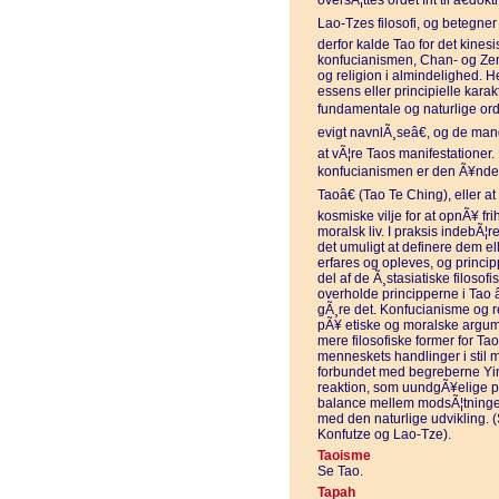
oversÃ¦ttes ordet frit til â€dok
Lao-Tzes filosofi, og betegner
derfor kalde Tao for det kines
konfucianismen, Chan- og Zen-
og religion i almindelighed. 
essens eller principielle karak
fundamentale og naturlige ord
evigt navnlÃ¸seâ€, og de mang
at vÃ¦re Taos manifestationer
konfucianismen er den Ã¥ndeli
Taoâ€ (Tao Te Ching), eller a
kosmiske vilje for at opnÃ¥ fr
moralsk liv. I praksis indebÃ¦r
det umuligt at definere dem el
erfares og opleves, og princip
del af de Ã¸stasiatiske filosofi
overholde principperne i Tao â
gÃ¸re det. Konfucianisme og r
pÃ¥ etiske og moralske argum
mere filosofiske former for Ta
menneskets handlinger i stil m
forbundet med begreberne Yin
reaktion, som uundgÃ¥elige pÃ
balance mellem modsÃ¦tninger
med den naturlige udvikling.
Konfutze og Lao-Tze).
Taoisme
Se Tao.
Tapah