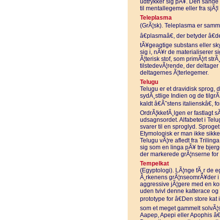
udtrykker sig pÃ¥. Den sande
til mentallegeme eller fra sjÃ¦l t
Teleplasma
(GrÃ¦sk). Teleplasma er sammen
â€plasmaâ€, der betyder â€
tÃ¥geagtige substans eller sk
sig i, nÃ¥r de materialiserer s
Ã¦terisk stof, som primÃ¦rt st
tilstedevÃ¦rende, der deltager
deltagernes Ã¦terlegemer.
Telugu
Telugu er et dravidisk sprog, d
sydÃ¸stlige Indien og de tilgr
kaldt â€Ã˜stens italienskâ€, f
OrdrÃ¦kkefÃ¸lgen er fastlagt s
udsagnsordet. Alfabetet i Telu
svarer til en sproglyd. Sproge
Etymologisk er man ikke sikke
Telugu vÃ¦re afledt fra Trilin
sig som en linga pÃ¥ tre bjer
der markerede grÃ¦nserne for 
Tempelkat
(Egyptologi). LÃ¦nge fÃ¸r de e
Ã¸rkenens grÃ¦nseomrÃ¥der i E
aggressive jÃ¦gere med en kort
uden tvivl denne katterace og 
prototype for â€Den store kat
som et meget gammelt solvÃ¦s
Aapep, Apepi eller Apophis â€“