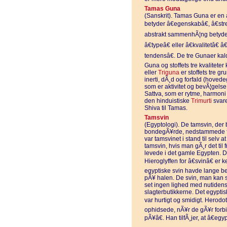
Tamas Guna
(Sanskrit). Tamas Guna er en 
betyder â€egenskabâ€, â€stren
abstrakt sammenhÃ¦ng betyder 
â€typeâ€ eller â€kvalitetâ€ â
tendensâ€. De tre Gunaer ka
Guna og stoffets tre kvalitete
eller
Triguna
er stoffets tre g
inerti, dÃ¸d og forfald (hove
som er aktivitet og bevÃ¦gel
Sattva, som er rytme, harmon
den hinduistiske
Trimurti
svare
Shiva til Tamas.
Tamsvin
(Egyptologi). De tamsvin, der
bondegÃ¥rde, nedstammede fra 
var tamsvinet i stand til selv 
tamsvin, hvis man gÃ¸r det til 
levede i det gamle Egypten. D
Hieroglyffen for â€svinâ€ er 
egyptiske svin havde lange ben
pÃ¥ halen. De svin, man kan s
set ingen lighed med nutidens
slagterbutikkerne. Det egyptis
var hurtigt og smidigt. Herodot
ophidsede, nÃ¥r de gÃ¥r forbi 
pÃ¥â€. Han tilfÃ¸jer, at â€egy