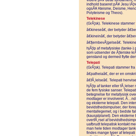
videre pÃ¥ dette fundament, 
indhold baseret pÃ¥ Jesu lÃ¦r
ogsÃ¥ Ateisme, Deisme, Heno
Polyteisme og Theos).
Telekinese
(GrÃ¦sk). Telekinese stammer fr
â€kineseâ€, der betyder â€be
â€kineinâ€, der betyder â€b
â€fjernbevÃ¦gelseâ€. Teleki
hjÃ¦lp af metafysiske (tanke-)
som udsender de Ã¦teriske krÃ¦
genstand og dermed flytte de
Telepati
(GrÃ¦sk). Telepati stammer fra â
â€patheiaâ€, der er en omskr
â€fÃ¸lelseâ€. Telepati henvise
hjÃ¦lp af tanker eller fÃ¸lel
de fem fysiske sanser. Telepat
betegnelse for metafysisk ove
modtager er involveret. Ã…nd
og eksterne telepati. Den inte
bevidsthedsimpulser, der fore
mentallegemet, og i bedste fal
(kausalplanet). Den eksterne 
overfÃ¸rsel af bevidsthedsim
uafbrudt telepatisk kontakt me
man hele tiden modtager tanke
findes mange typer af telepati