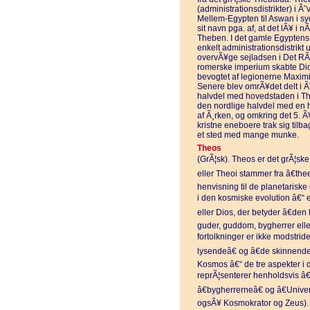
(administrationsdistrikter) i Ã˜
Mellem-Egypten til Aswan i s
sit navn pga. af, at det lÃ¥ i
Theben. I det gamle Egyptens
enkelt administrationsdistrikt
overvÃ¥ge sejladsen i Det RÃ
romerske imperium skabte Dio
bevogtet af legionerne Maxim
Senere blev omrÃ¥det delt i Ã
halvdel med hovedstaden i Th
den nordlige halvdel med en 
af Ã¸rken, og omkring det 5. Ã
kristne eneboere trak sig tilb
et sted med mange munke.
Theos
(GrÃ¦sk). Theos er det grÃ¦ske
eller Theoi stammer fra â€thee
henvisning til de planetariske
i den kosmiske evolution â€“ e
eller Dios, der betyder â€den 
guder, guddom, bygherrer elle
fortolkninger er ikke modstride
lysendeâ€ og â€de skinnende
Kosmos â€“ de tre aspekter i 
reprÃ¦senterer henholdsvis â€
â€bygherrerneâ€ og â€Univer
ogsÃ¥ Kosmokrator og Zeus).