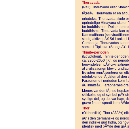
Theravada
(Pali). Theravada eller Sthavi
lÃ¦reâ€. Theravada er en af 
ortodokse Theravada-skole er
oprindelige Hinayana-skoler.
for buddhismen. Det er den ret
buddhisme. Theravada kan opde
Kammatthana (skovtraditionen
stadig aktive pÃ¥ Sri Lanka, 
Cambodja. Theravadas kanonisk
samlet i Tipitaka. (Se ogsÃ¥ H
Thinite-perioden
(Egyptologi). Thinite-perioden
ca. 3200-2650 f.Kr., og perio
begyndelsen pÃ¥ civilisation
at civilisationen blev grundlagt
Egypten reprÃ¦senterer en efte
udelukkende fÃ¸dslen af den 
Faraonerne i perioden kom fr
â€Thiniteâ€. Faraonernes gra
Menes var den fÃ¸rste hersker 
skikkelse og et symbol pÃ¥ sin
sydlige del, og det var ham, 
grave findes spredt i omrÃ¥de
Thor
(Oldnordisk). Thor (ÃžÃ³rr) el
â€“ i den germanske og nordisk
den indiske gud Indra, og hov
identisk med bÃ¥de den grÃ¦s