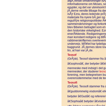
afgÃ¸rende omskrivninger isÃ¦
informationerne om Moses, som
egypter, og det var utvivlsom
jÃ¸derne vendte tilbage fra der
isÃ¦r Ezra, deres ledende prÃ¦
materiale fra nyere bÃ¸ger og 
regulÃ¦re religionspolitiske Ã¥
sammenskrivninger og forkortel
blev Bibelen betragtet som et 
den historiske virkelighed. Ezr
enerÃ¥dende. Redigeringerne 
man konstant redigere og tilfÃ¸
rabbinerskrifternes overlever
undervejs. MÃ¥let har tydelig
baggrund. JÃ¸dernes store lovg
tro, at han var jÃ¸de.
Teosof
(GrÃ¦sk). Teosof stammer fra â
â€sophosâ€, der betyder â€kl
menneske med indsigt i det g
mennesker, der studerer
teoso
forening, men betegnelsen bu
overensstemmelse med de teoso
Teosofi
(GrÃ¦sk). Teosofi stammer fra 
â€guddommelig visdomâ€ elle
betyder â€Gudâ€ og refererer
â€Sophiaâ€ betyder â€visdom