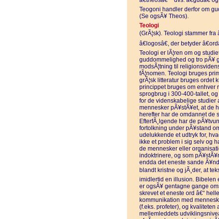
â€theosâ€ − dvs. â€gudâ€ og
Teogoni handler derfor om gud
(Se ogsÃ¥ Theos).
Teologi
(GrÃ¦sk). Teologi stammer fra 
â€logosâ€, der betyder â€ordâ€
Teologi er lÃ¦ren om og studie
guddommelighed og tro pÃ¥ gr
modsÃ¦tning til religionsvidens
fÃ¦nomen. Teologi bruges prim
grÃ¦sk litteratur bruges ordet 
princippet bruges om enhver rel
sprogbrug i 300-400-tallet, og 
for de videnskabelige studier af
mennesker pÃ¥stÃ¥et, at de ha
herefter har de omdannet de s
EfterfÃ¸lgende har de pÃ¥tvu
fortolkning under pÃ¥stand om
udelukkende et udtryk for, hv
ikke et problem i sig selv og ha
de mennesker eller organisati
indoktrinere, og som pÃ¥stÃ¥r 
endda det eneste sande Ã¥ndel
blandt kristne og jÃ¸der, at te
imidlertid en illusion. Bibele
er ogsÃ¥ gentagne gange omsk
skrevet et eneste ord â€“ hel
kommunikation med menneskehe
(f.eks. profeter), og kvaliteten
mellemleddets udviklingsnive