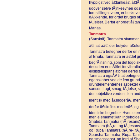
hyppigst ved â€tankeâ€, â€tÃ
udover selve tÃ¦nkeevnen og
forestillingsevnen, er beskriv
dÃ¦kkende, for ordet bruges o
fÃ¸lelser. Derfor er ordet â€t
Manas.
Tanmatra
(Sanskrit). Tanmatra stammer fr
â€matraâ€, der betyder â€el
Tanmatra betegner derfor en mi
af Bhuta. Tanmatra er â€det 
begrÃ¦nsning, som det logoiske
desuden er mÃ¥let for vibrati
eksistensplans atomer deres s
Tanmatra ogsÃ¥ til at betegne 
egenskaber ved de fem grundelem
grundelementernes aspekter 
sanser: Lugt, smag, fÃ¸lelse, 
den objektive verden. I en and
identisk med â€moderâ€, mens
derfor â€stoffets moderâ€, 
identiske begreber. Hvert elem
men elementet kan indeholde e
Shabda Tanmatra (hÃ¸resans),
Tanmatra (hÃ¸re- og fÃ¸lesan
og Rupa Tanmatra (hÃ¸re-, fÃ
Sparsha Tanmatra, Rupa Tanma
og smagssans), og jord af S