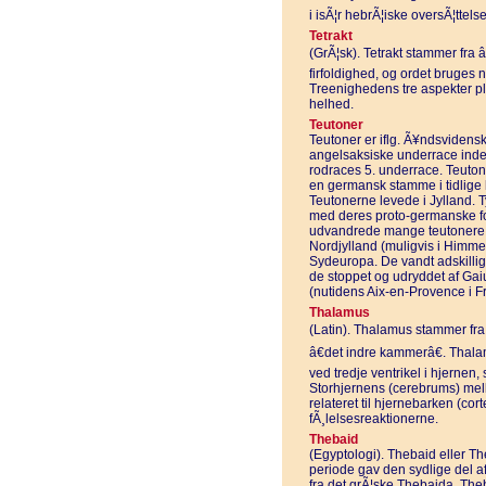
i isÃ¦r hebrÃ¦iske oversÃ¦ttels
Tetrakt
(GrÃ¦sk). Tetrakt stammer fra â€
firfoldighed, og ordet bruges
Treenighedens tre aspekter p
helhed.
Teutoner
Teutoner er iflg. Ã¥ndsviden
angelsaksiske underrace inden
rodraces 5. underrace. Teuto
en germansk stamme i tidlige h
Teutonerne levede i Jylland. T
med deres proto-germanske forf
udvandrede mange teutonere
Nordjylland (muligvis i Himme
Sydeuropa. De vandt adskillig
de stoppet og udryddet af Gai
(nutidens Aix-en-Provence i Fr
Thalamus
(Latin). Thalamus stammer fra
â€det indre kammerâ€. Thala
ved tredje ventrikel i hjernen
Storhjernens (cerebrums) mell
relateret til hjernebarken (cor
fÃ¸lelsesreaktionerne.
Thebaid
(Egyptologi). Thebaid eller T
periode gav den sydlige del a
fra det grÃ¦ske Thebaida. Theb