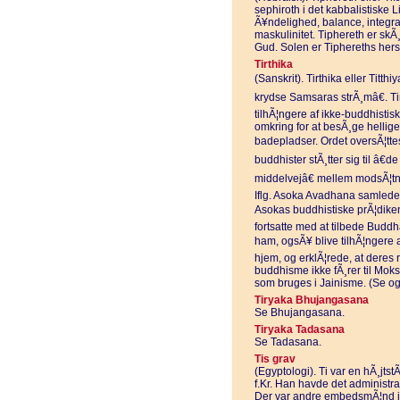
sephiroth i det kabbalistiske L
Ã¥ndelighed, balance, integra
maskulinitet. Tiphereth er sk
Gud. Solen er Tiphereths hers
Tirthika
(Sanskrit). Tirthika eller Titth
krydse Samsaras strÃ¸mâ€. Ti
tilhÃ¦ngere af ikke-buddhistisk
omkring for at besÃ¸ge hellige
badepladser. Ordet oversÃ¦ttes 
buddhister stÃ¸tter sig til â€d
middelvejâ€ mellem modsÃ¦tni
Iflg. Asoka Avadhana samledes
Asokas buddhistiske prÃ¦diken,
fortsatte med at tilbede Buddha
ham, ogsÃ¥ blive tilhÃ¦ngere af
hjem, og erklÃ¦rede, at deres 
buddhisme ikke fÃ¸rer til Moksh
som bruges i Jainisme. (Se 
Tiryaka Bhujangasana
Se Bhujangasana.
Tiryaka Tadasana
Se Tadasana.
Tis grav
(Egyptologi). Ti var en hÃ¸j
f.Kr. Han havde det administra
Der var andre embedsmÃ¦nd i 5