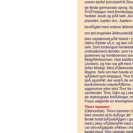
svarer derfor principielt til Z
de fleste germanske sprog. Isl
Ã¾Ã³rsdagur med fimmtudagur
hedder Jeudi og pÃ¥ latin Jovi
planeten Jupiter dvs. Jupiters
beslÃ¦gtet med ordene â€tord
om det engelske â€thunderâ€ 
blev nedskrevet pÃ¥ Island i 
Odins Ã¦ldste sÃ¸n, og den nÃ¦
selv. Som tordengud herskede
civilisationens fjender, som f.
gudernes og nordboernes land
MidgÃ¥rdsormen. Han kaldtes 
(Jorden), og han var gift med 
(eller Modig). Med jÃ¦ttekvin
Magne. Selv om han havde en 
sjÃ¦ldent som krigsgud. Thor b
spÃ¸rgsmÃ¥l, der vedrÃ¸rte vind
kontrollerede naturkrÃ¦fterne
aggressive ydre stod Thor for 
samfundet. Thor, Odin og Loke 
de mytologiske fortÃ¦llinger, 
Freya udgjorde en treenighed, 
Thors hammer
(Oldnordisk). Thors hammer h
blev smedet af to dvÃ¦rge â€
Brokk holdt blÃ¦sebÃ¦lgen i g
med Lokes vÃ¦ddemÃ¥l med dv
var det mÃ¦gtigste vÃ¥ben i A
kastet imod. Den rammer med en