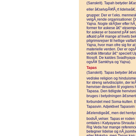
(Sanskrit). Tapah betyder â€as
eller â€selvpÃ¥fÃ¸rt lidelseâ€
grupper. Der er f.eks. mennesk
velgÃ¸rende organisationer. D
Yajna. Nogle strÃ¦ber efter hÃ¸
former for askese â€“ eksemp
for askese er baseret pÃ¥ seriÃ
afkald pÃ¥ mange af livets b
pilgrimsrejser til hellige valf
Yajna, hvor man ofre sig for a
materielle verden. Der er ogs
vedisk litteratur â€“ speciel
filosofi. De kaldes Svadhyaya-
ogsÃ¥ Samkhya og Yajna).
Tapas
(Sanskrit). Tapas betyder â€v
vediske religion og hinduisme
for streng selvdisciplin, der k
henviser desuden til yogiens 
Tapasa. Den tidligste henvisnin
bruges i betydningen â€smerteâ
forbundet med Soma-kulten. Et 
Tapasvin. Adjektivet Tapasvin be
â€elendigeâ€, men det hentyd
bodsÃ¸velser. Tapas er roden 
omtales i Katyayana-Shrauta
Rig Veda har mange referencer
betegner lidelse og nÃ¸jsomhe
eller Moksha, men Tapas kan o