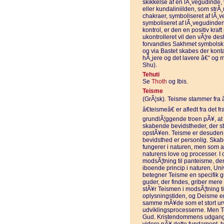
skikkelse af en lÃ¸vegudinde,
eller kundaliniilden, som strÃ
chakraer, symboliseret af lÃ¸
symboliseret af lÃ¸vegudinden
kontrol, er den en positiv kraf
ukontrolleret vil den vÃ¦re de
forvandles Sakhmet symbolsk 
og via Bastet skabes der kont
hÃ¸jere og det lavere â€“ og 
Shu).
Tehuti
Se
Thoth
og Ibis.
Teisme
(GrÃ¦sk). Teisme stammer fra â
â€teismeâ€ er afledt fra det 
grundlÃ¦ggende troen pÃ¥, at d
skabende bevidstheder, der s
opstÃ¥en. Teisme er desuden 
bevidsthed er personlig. Skab
fungerer i naturen, men som al
naturens love og processer. I d
modsÃ¦tning til panteisme, de
iboende princip i naturen, Uni
betegner Teisme en specifik gu
guder, der findes, griber mere 
stÃ¥r Teismen i modsÃ¦tning t
oplysningstiden, og Deisme er 
samme mÃ¥de som et stort urvÃ
udviklingsprocesserne. Men Te
Gud. Kristendommens udgangs