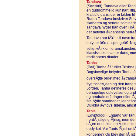
Tandava
(Sanskrit). Tandava eller Tan
en guddommelig kunstart. Iflg
kraftfuld dans, der er kilden t
Rudra Tandava beskriver Shiv
skaberen og senere som nedbr
Tandava nyder han oven i kÃ¸
der betyder â€dansens herre
Tandava har fÃ¥et sit navn fr
betyder â€œat springeâ€. Nogl
tidligt vÃ¦rk om dramakunsten
klassiske kunstarter dans, m
traditionens ritualer.
Tanha
(Pali) Tanha â€“ eller Trishna p
Bogstavelige betyder Tanha â€
oversÃ¦tte ordet med â€trangâ
frygt for dÃ¸den og den trang ti
Jorden. Tanha defineres desude
behagelige oplevelser og und
og neutrale erfaringer eller fÃ
fire Ã¦dle sandheder, identif
Dukkha â€“ dvs. lidelse, angst
Tanis
(Egyptologi). Engang var Tani
nordÃ¸stlige grÃ¦nse, men de
sÃ¸en er nu kun en Ã¸rkenslet
opdyrket. Var Tanis fÃ¸rst en 
kongerne? Og blev den fÃ¸rs