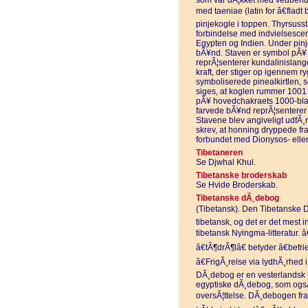
som var dÃ¦kket med vedbend 
med taeniae (latin for â€flad
pinjekogle i toppen. Thyrsusst
forbindelse med indvielsescere
Egypten og Indien. Under pinj
bÃ¥nd. Staven er symbol pÃ¥ 
reprÃ¦senterer kundalinislange
kraft, der stiger op igennem r
symboliserede pinealkirtlen, s
siges, at koglen rummer 1001 
pÃ¥ hovedchakraets 1000-bla
farvede bÃ¥nd reprÃ¦senterer s
Stavene blev angiveligt udfÃ¸r
skrev, at honning dryppede fr
forbundet med Dionysos- eller
Tibetaneren
Se Djwhal Khul.
Tibetanske broderskab
Se Hvide Broderskab.
Tibetanske dÃ¸debog
(Tibetansk). Den Tibetanske 
tibetansk, og det er det mest 
tibetansk Nyingma-litteratur. 
â€tÃ¶drÃ¶lâ€ betyder â€befri
â€FrigÃ¸relse via lydhÃ¸rhed 
DÃ¸debog er en vesterlandsk ti
egyptiske dÃ¸debog, som ogsÃ¥
oversÃ¦ttelse. DÃ¸debogen fr