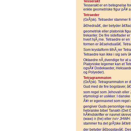
Tesserakt
Tesserakt er en betegnelse fo
enkle geometriske figur pÃ¥ as
Tetraeder
(GrÃ¦sk). Tetraeder stammer fra 
â€hedraâ€, der betyder â€flad
geometrisk eller platonisk figu
trekanter. De fire sideflader e
hvert hjÃ¸rne. Tetraedre er en 
formen er â€selvdualâ€. Tetr
Som krystalform tilhÃ¸rer Tetr
Tetraedre kan ikke i sig selv â
Oktaedre nÃ¸dvendige for at 
Platoniske legemer kan et Tetr
ogsÃ¥ Dodekaeder, Heksaeder,
og Polyeder).
Tetragrammaton
(GrÃ¦sk). Tetragrammaton er 
Gud med de fire bogstaver, â€
som regel som Jehovah eller 
etymologi er usikker. I danske
Ã¥r er egennavnet som regel e
gengiver Guds personlige nav
hebraiske bibel Tanakh (Det 
hÃ¥ndskrifter er navnet skrevet med de
(waw) ה (he) eller יהוה JHWH og derfor kaldes det Tetragrammaton. Ordet
stammer fra det grÃ¦ske â€tetr
der betyder â€bogstavâ€. D