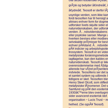
ofte â€den esoteriske lÃ¦reâ€
grÃ¦sk og betyder â€indreâ€, 
â€ydreâ€. Teosofi er derfor
usynlige verden, som ikke kan
fordi teosofien har til hensigt 
afvises enhver form for dogme
udforsker livets skjulte sider e
naturvidenskaben, der udforske
verden. Ã…ndsvidenskabens f
eller psykiske sanser. Mang
hverken bevises eller modbev
selvskabte prÃ¦misser for bevi
enhver pÃ¥stand. Ã…ndsvidens
pÃ¥ indicier og arbejdshypotes
trossystem. Teosofi er en vid
metafysiske forskningsmetoder,
iagttagelse, kan den kaldes em
naturvidenskab. Teosofi er ik
overensstemmelse med Ã¦ldga
allerede har vÃ¦ret prÃ¦sente
indviede. Teosofiens ser det 
et samlet system og udbrede 
tidligere er sket. Teosofien bl
Henry Steel Olcott, som stifte
metafysiske fÃ¦nomener. Det 
Samfund og pÃ¥ den esoterisk
1930â€™erne blev overbygning
sider avanceret esoterisk stof
organisation − Lucis Trust − m
helhed. (Se ogsÃ¥ Teosof).