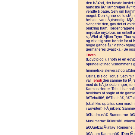
den hÃ¥nd, der havde kastet 
handske â€“ Iarngreiper â€“ for
vendte tilbage. Selv om hamme
meget. Den kunne skifte stÃ¸r
hvis det var nÃ¸dvendigt. MjÃ¸
svingede den, gav det et vold
omkring ham. Tordenbragene s
nordiske mytologi. En enkelt 
stjÃ¥let af jÃ¦tten Trym. Thor v
og vise sig som kvinde for at
nogle gange â€“ vistnok fejla
germaneres Svastika. (Se ogs
Thoth
(Egyptologi). Thoth er en egy
oprindeligt hed visdommens gu
himmelske skriverâ€ og â€do
Osiris, Isis og Horus, Seth m.f
var
Tehuti
den samme fra fÃ¸rst
med de hÃ¸je skabninger, som
Karmas Herrer. Tehuti har haf
bevidnes af nogle af de gamle 
â€Tehutiâ€, â€Thothâ€, â€Ta
(skal ikke opfattes som musli
i Egypten). FÃ¸nikien: (samme
â€Kadmusâ€. Sumererne: â€Si
Muslimerne: â€Idrisâ€. Atlant
â€QuetzacÃ³atlâ€. Romerne: 
â€Adam-Kadmonâ€. (Den fÃ¸rs