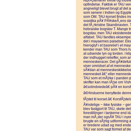
reprÃ¦senterer frelse og indvi
opfindelse. Faktisk er TAU ve
angiveligt blevet brugt af det a
som senere i Indien og Egypte
som OM. TAU-korset findes in
svastika pÃ¥ PÃ¥skeÃ¸ens stat
det fÃ¸rkristne Skandinavien.
hebraiske bogstav T. Mange tr
bogstav, men TAU eksisterede 
alfabet. TAU fandtes eksempel
det i mayaernes paladser. Ek
hieroglyf i et basrelief i et m
kender man TAU som Thors ha
at udsende lyn og torden. I k
der indhugget relieffer, som a
menneskeracer. Det gÃ¥defulde 
viser omridset af et menneske,
sÃ¥dan at menneskeskikkelsen
mennesket â€“ eller menneske
TAU som et mÃ¦rke i panden pÃ
skrifter kan man lÃ¦se om Vis
â€solindviedeâ€ pÃ¥ en korsf
â€Hinduerne benyttede denne 
fÃ¦stet til korset.â€ KorsfÃ¦s
Ã¥ndelige − ikke fysiske − gen
blev fastgjort til TAU, skete 
forestillinger i tankerne end 
man mÃ¸der ogsÃ¥ TAU i nyere 
brugte en sÃ¦rlig udformning af
er bredere udad og med ender
TAU var som sagt formet af de