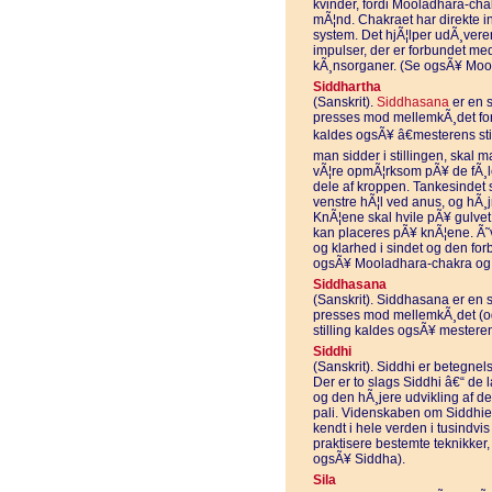
kvinder, fordi Mooladhara-cha
mÃ¦nd. Chakraet har direkte i
system. Det hjÃ¦lper udÃ¸veren
impulser, der er forbundet m
kÃ¸nsorganer. (Se ogsÃ¥ Moo
Siddhartha
(Sanskrit).
Siddhasana
er en s
presses mod mellemkÃ¸det for 
kaldes ogsÃ¥ â€mesterens still
man sidder i stillingen, skal 
vÃ¦re opmÃ¦rksom pÃ¥ de fÃ¸le
dele af kroppen. Tankesindet 
venstre hÃ¦l ved anus, og hÃ¸
KnÃ¦ene skal hvile pÃ¥ gulve
kan placeres pÃ¥ knÃ¦ene. Ã˜
og klarhed i sindet og den fo
ogsÃ¥ Mooladhara-chakra o
Siddhasana
(Sanskrit). Siddhasana er en s
presses mod mellemkÃ¸det (o
stilling kaldes ogsÃ¥ mesterens 
Siddhi
(Sanskrit). Siddhi er betegnel
Der er to slags Siddhi â€“ de 
og den hÃ¸jere udvikling af d
pali. Videnskaben om Siddhier 
kendt i hele verden i tusindvis
praktisere bestemte teknikker
ogsÃ¥ Siddha).
Sila