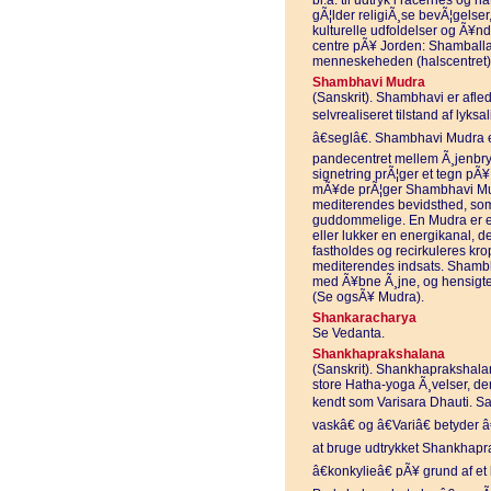
bl.a. til udtryk i racernes og
gÃ¦lder religiÃ¸se bevÃ¦gelser
kulturelle udfoldelser og Ã¥nd
centre pÃ¥ Jorden: Shamballa 
menneskeheden (halscentret)
Shambhavi Mudra
(Sanskrit). Shambhavi er afled
selvrealiseret tilstand af lyks
â€seglâ€. Shambhavi Mudra 
pandecentret mellem Ã¸jenb
signetring prÃ¦ger et tegn pÃ
mÃ¥de prÃ¦ger Shambhavi Mud
mediterendes bevidsthed, som g
guddommelige. En Mudra er en 
eller lukker en energikanal, 
fastholdes og recirkuleres kro
mediterendes indsats. Shambh
med Ã¥bne Ã¸jne, og hensigten
(Se ogsÃ¥ Mudra).
Shankaracharya
Se Vedanta.
Shankhaprakshalana
(Sanskrit). Shankhaprakshalan
store Hatha-yoga Ã¸velser, der
kendt som Varisara Dhauti. San
vaskâ€ og â€Variâ€ betyder â
at bruge udtrykket Shankhapr
â€konkylieâ€ pÃ¥ grund af e