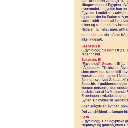
han, at faderen var dÃ¸d â€“ 
tilbagevenden til Egypten afv
overvundet, begyndte han en ek
Egypten. Landet blev udvidet ti
og produkter fra Sudan strÃ¸mm
succesfuldt diplomati for udvi
miner og stenbrud blev intensi
Nildalen. En tekst siger: â€
erobrede med sin stÃ¦rke hÃ¸j
ikke findesâ€.
Sesostris II
(Egyptologi).
Sesostris
II (ca.
regeringstid.
Sesostris III
(Egyptologi).
Sesostris
III (ca.
hÃ¸jdepunkt. Til sidst ophÃ¦ved
store provinser, som hidtil ha
konsoliderede magten i Nedre
Senma i syd (ved 2. katarakt) 
Sesostris III guddommeliggjor
kongen personligt den eneste 
beskrivelser af fra Mellemste
Erobringen styrkede det greb
Syrien. En hyldest til Sesostris
uden svÃ¦rdslag â€“ han, som s
Det var sjÃ¦ldent, at konger bl
Seth
(Egyptologi). Den egyptiske g
Nephthys og gudesÃ¸nnen Hor