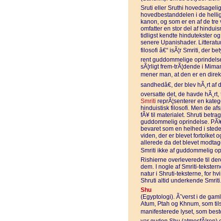
Sruti eller Sruthi hovedsageligt
hovedbestanddelen i de hellig
kanon, og som er en af de tre v
omfatter en stor del af hindu
tidligst kendte hindutekster og
senere Upanishader. Litterature
filosofi â€“ isÃ¦r Smriti, der b
rent guddommelige oprindels
sÃ¦rligt frem-trÃ¦dende i Mima
mener man, at den er en direk
sandhedâ€, der blev hÃ¸rt af 
oversatte det, de havde hÃ¸rt, 
Smriti
reprÃ¦senterer en kategor
hinduistisk filosofi. Men de af
fÃ¥ til materialet. Shruti betr
guddommelig oprindelse. PÃ¥
bevaret som en helhed i stedet 
viden, der er blevet fortolket
allerede da det blevet modtage
Smriti ikke af guddommelig op
Rishierne overleverede til der
dem. I nogle af Smriti-tekst
natur i Shruti-teksterne, for hv
Shruti altid underkende Smriti
Shu
(Egyptologi). Ã˜verst i de gam
Atum, Ptah og Khnum, som ti
manifesterede lyset, som best