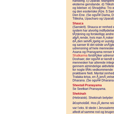
handling. c) Uparati: Manglen
eksterne genstande. d) Titik
og lidelser. e) Shraddha: Tro 
og den esoteriske lÃ¦re. f) 
Den Ene. (Se ogsÃ¥ Dama, D
Titiksha, Upacharo og Uparati
Shauca
(Sanskrit). Shauca er renhed 
system har alvorlig indflydels
tÃ¦nkning og forskellige andre
afgÃ¸rende, hvis man Ã¸nsker t
dÃ¸den selvfÃ¸lgelig er uundgÃ
og sanser til det sidste unÃ¦g
udrensning af hele mennesket
Asana og Pranayama renser krop
Shatkarma
forstÃ¦rker udrens
Doshaer, der ogsÃ¥ er kendt s
mennesker har allerede integre
gennem almindelige aktiviteter
for nogle fÃ¥s vedkommende r
praktisere Neti. Mental renhe
Trataka-kriya, en Ã¸jenÃ¸vels
Dharana. (Se ogsÃ¥ Dharana, 
Sheetali Pranayama
Se Seetkari Pranayama.
Shekinah
(Hebraisk). Shekinah betyder at
â€opholdâ€. Hos jÃ¸derne re
var f.eks. til stede i Jerusale
afledt af samme rod og bruges 