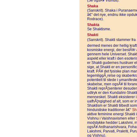
(Se ogsÃ¥ Vibhuti).
Shaka
(Sanskrit). Shaka i Puranaern
â€“ det nye, endnu ikke opduk
Rodrace).
Shakta
Se Shaktisme.
Shakti
(Sanskrit). Shakti stammer fra 
dermed menes der hellig kraft
kosmiske energi, der bestÃ¥r 
gennem hele Universet. Shakt
aspekt eller kraft i den esoteri
er Shakti gudernes hustruer e
sige, at Shakti er en personific
kraft. PÃ¥ det fysiske plan man
legemliggÃ¸relse og skaberkra
potentielt til stede i umanifest
skabelse, men ogsÃ¥ til foran
Shakti reprÃ¦senterer desuden f
udtryk er den Kundalini-Shakti
mennesket. Shakti eksisterer i 
uafhÃ¦ngighed af alt, som er in
Shaktism er Shakti tilbedt so
hinduistiske traditioner â€“
Sh
aktive feminine energi Shakti 
Vishnu i Vaishnavismen eller
modstykke hedder Lakshmi, me
ogsÃ¥ Ardhanarishvara, Fohat, 
Lakshmi, Parvati, Prakriti, P
og Vishnu).