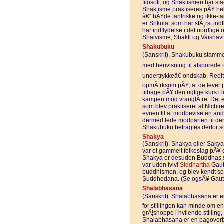
filosofi, og Shaktismen har st
Shaktisme praktiseres pÃ¥ hel
â€“ bÃ¥de tantriske og ikke-ta
er Srikula, som har stÃ¸rst indf
har indflydelse i det nordlige 
Shaivisme, Shakti og Vaisnav
Shakubuku
(Sanskrit). Shakubuku stammer 
med henvisning til afsporede op
undertrykkeâ€ ondskab. Reelt b
opmÃ¦rksom pÃ¥, at de lever 
tilbage pÃ¥ den rigtige kurs i
kampen mod vranglÃ¦re. Det e
som blev praktiseret af Nich
evnen til at modbevise en ande
dermed lede modparten til den
Shakubuku betragtes derfor s
Shakya
(Sanskrit). Shakya eller Saky
var et gammelt folkeslag pÃ¥ d
Shakya er desuden Buddhas s
var uden tvivl
Siddhartha
Gaut
buddhismen, og blev kendt s
Suddhodana. (Se ogsÃ¥ Gau
Shalabhasana
(Sanskrit). Shalabhasana er e
for stillingen kan minde om e
grÃ¦shoppe i hvilende stilling
Shalabhasana er en bagoverbÃ¸