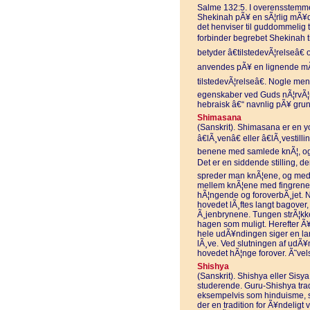
Salme 132:5. I overensstemmel
Shekinah pÃ¥ en sÃ¦rlig mÃ¥de t
det henviser til guddommelig t
forbinder begrebet Shekinah ti
betyder â€tilstedevÃ¦relseâ€
anvendes pÃ¥ en lignende m
tilstedevÃ¦relseâ€. Nogle me
egenskaber ved Guds nÃ¦rvÃ¦r,
hebraisk â€“ navnlig pÃ¥ grun
Shimasana
(Sanskrit). Shimasana er en y
â€lÃ¸venâ€ eller â€lÃ¸vesti
benene med samlede knÃ¦, og 
Det er en siddende stilling, de
spreder man knÃ¦ene, og med
mellem knÃ¦ene med fingrene
hÃ¦ngende og foroverbÃ¸jet. 
hovedet lÃ¸ftes langt bagover
Ã¸jenbrynene. Tungen strÃ¦k
hagen som muligt. Herefter Ã
hele udÃ¥ndingen siger en lan
lÃ¸ve. Ved slutningen af udÃ¥
hovedet hÃ¦nge forover. Ã˜ve
Shishya
(Sanskrit). Shishya eller Sisya
studerende. Guru-Shishya tradi
eksempelvis som hinduisme, s
der en tradition for Ã¥ndeligt 