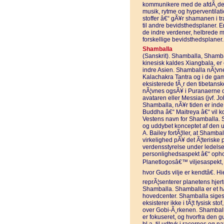
kommunikere med de afdÃ¸de. 
musik, rytme og hyperventilati
stoffer â€“ gÃ¥r shamanen i 
til andre bevidsthedsplaner. 
de indre verdener, helbrede 
forskellige bevidsthedsplaner
Shamballa
(Sanskrit). Shamballa, Sham
kinesisk kaldes Xiangbala, er et
indre Asien. Shamballa nÃ¦vnes 
Kalachakra Tantra og i de gam
eksisterede fÃ¸r den tibetans
nÃ¦vnes ogsÃ¥ i Puranaerne og
avataren eller Messias (jvf. 
Shamballa, nÃ¥r tiden er inde
Buddha â€“ Maitreya â€“ vil 
Vestens navn for Shamballa. S
og uddybet konceptet af den usy
A. Bailey fortÃ¦ller, at Shamb
virkelighed pÃ¥ det Ã¦teriske 
verdensstyrelse under ledel
personlighedsaspekt â€“ ophol
Planetlogosâ€™ viljesaspekt,
hvor Guds vilje er kendtâ€. H
reprÃ¦senterer planetens hjert
Shamballa. Shamballa er et hÃ
hovedcenter. Shamballa siges 
eksisterer ikke i tÃ¦t fysisk st
over Gobi-Ã¸rkenen. Shamball
er fokuseret, og hvorfra den