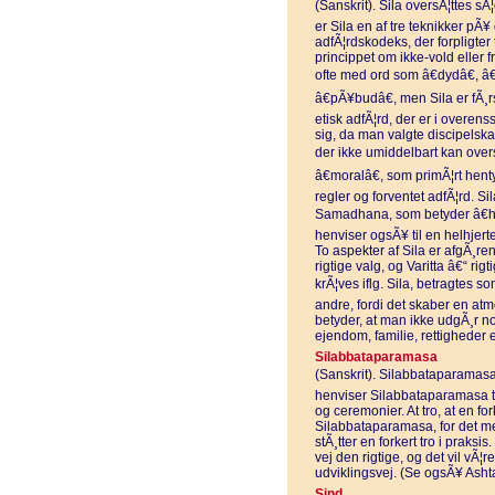
(Sanskrit). Sila oversÃ¦ttes s
er Sila en af tre teknikker pÃ¥ 
adfÃ¦rdskodeks, der forpligte
princippet om ikke-vold eller f
ofte med ord som â€dydâ€, â€e
â€pÃ¥budâ€, men Sila er fÃ¸r
etisk adfÃ¦rd, der er i overe
sig, da man valgte discipelskab
der ikke umiddelbart kan over
â€moralâ€, som primÃ¦rt henty
regler og forventet adfÃ¦rd. Si
Samadhana, som betyder â€har
henviser ogsÃ¥ til en helhjerte
To aspekter af Sila er afgÃ¸re
rigtige valg, og Varitta â€“ rigt
krÃ¦ves iflg. Sila, betragtes s
andre, fordi det skaber en atmo
betyder, at man ikke udgÃ¸r n
ejendom, familie, rettigheder el
Silabbataparamasa
(Sanskrit). Silabbataparamasa
henviser Silabbataparamasa til 
og ceremonier. At tro, at en for
Silabbataparamasa, for det med
stÃ¸tter en forkert tro i praksi
vej den rigtige, og det vil vÃ¦
udviklingsvej. (Se ogsÃ¥ Ash
Sind