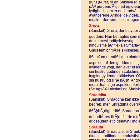
guru (lÃ¦rer) til en Shishya (d
pÃ¥ guruens Ã¦gthed og disc
lydighed, som er en forudsÃ¦tn
avancerede Ã¥ndelige viden, 
mestrer den viden, som legem
Shiva
(Sanskrit). Shiva, der betyder
guddom. Han betragtes som d
de tre mest indflydelsesrige i 
hinduisme â€“ f.eks. i Smarta-
Guds fem primÃ¦re skikkelser.
â€omformerenâ€ i den hinduis
aspekter af den guddommelig
alvidende yogi, der lever et 
sin hustru gudinden Lakshmi
frygtindgydende skikkelser. O
sin hustru og sine bÃ¸rn. And
mere drabelige aspekter afbil
(Se ogsÃ¥ Lakshmi og Shaivi
Shraddha
(Sanskrit). Shraddha kan ikke 
begreb, men Shraddha oversÃ¦tte
â€Ã¦rbÃ¸dighedâ€. Shraddha 
der udfÃ¸res til Ã¦re for de a
er desuden et pigenavn i Indi
Shrauta
(Sanskrit). Shrauta eller Srau
rituelle traditioner i hinduisti