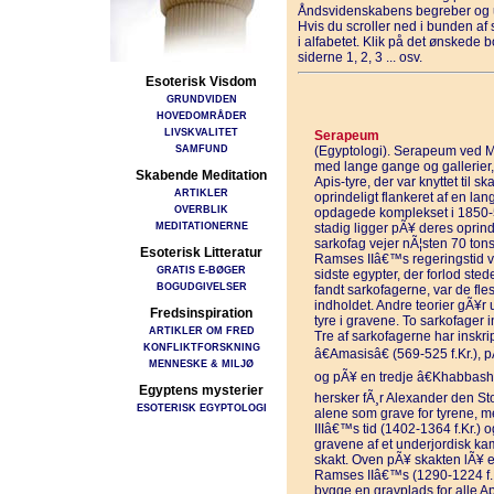
Åndsvidenskabens begreber og u
Hvis du scroller ned i bunden a
i alfabetet. Klik på det ønskede 
siderne 1, 2, 3 ... osv.
Esoterisk Visdom
GRUNDVIDEN
HOVEDOMRÅDER
LIVSKVALITET
Serapeum
SAMFUND
(Egyptologi). Serapeum ved M
med lange gange og gallerier, 
Skabende Meditation
Apis-tyre, der var knyttet til
ARTIKLER
oprindeligt flankeret af en la
OVERBLIK
opdagede komplekset i 1850-51
MEDITATIONERNE
stadig ligger pÃ¥ deres oprin
sarkofag vejer nÃ¦sten 70 tons
Esoterisk Litteratur
Ramses IIâ€™s regeringstid va
GRATIS E-BØGER
sidste egypter, der forlod ste
BOGUDGIVELSER
fandt sarkofagerne, var de fles
indholdet. Andre teorier gÃ¥r 
Fredsinspiration
tyre i gravene. To sarkofager 
ARTIKLER OM FRED
Tre af sarkofagerne har inskri
KONFLIKTFORSKNING
â€Amasisâ€ (569-525 f.Kr.),
MENNESKE & MILJØ
og pÃ¥ en tredje â€Khabbashâ€
Egyptens mysterier
hersker fÃ¸r Alexander den St
ESOTERISK EGYPTOLOGI
alene som grave for tyrene,
IIIâ€™s tid (1402-1364 f.Kr.) 
gravene af et underjordisk ka
skakt. Oven pÃ¥ skakten lÃ¥ 
Ramses IIâ€™s (1290-1224 f.K
bygge en gravplads for alle A