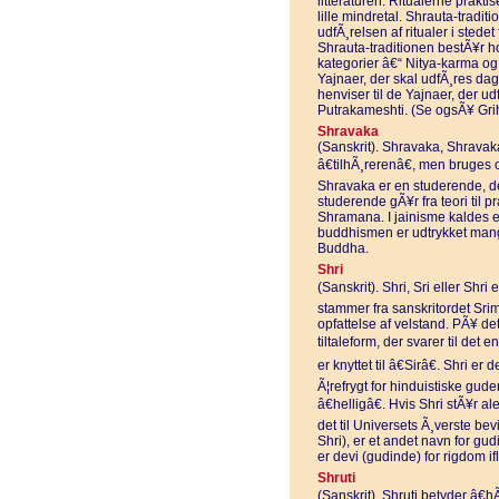
litteraturen. Ritualerne praktis
lille mindretal. Shrauta-tradit
udfÃ¸relsen af ritualer i stede
Shrauta-traditionen bestÃ¥r ho
kategorier â€“ Nitya-karma og
Yajnaer, der skal udfÃ¸res dag
henviser til de Yajnaer, der u
Putrakameshti. (Se ogsÃ¥ Gri
Shravaka
(Sanskrit). Shravaka, Shravak
â€tilhÃ¸rerenâ€, men bruges
Shravaka er en studerende, de
studerende gÃ¥r fra teori til p
Shramana. I jainisme kaldes 
buddhismen er udtrykket mang
Buddha.
Shri
(Sanskrit). Shri, Sri eller Shri 
stammer fra sanskritordet Srim
opfattelse af velstand. PÃ¥ det
tiltaleform, der svarer til det
er knyttet til â€Sirâ€. Shri er
Ã¦refrygt for hinduistiske gude
â€helligâ€. Hvis Shri stÃ¥r a
det til Universets Ã¸verste be
Shri), er et andet navn for g
er devi (gudinde) for rigdom i
Shruti
(Sanskrit). Shruti betyder â€hÃ¸