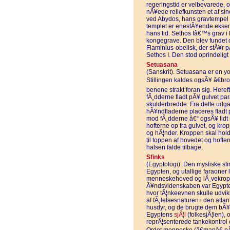
regeringstid er velbevarede, o
nÃ¥ede reliefkunsten et af si
ved Abydos, hans gravtempel 
templet er enestÃ¥ende eksem
hans tid. Sethos Iâ€™s grav 
kongegrave. Den blev fundet o
Flaminius-obelisk, der stÃ¥r p
Sethos I. Den stod oprindeligt 
Setuasana
(Sanskrit). Setuasana er en y
Stillingen kaldes ogsÃ¥ â€br
benene strakt foran sig. Heref
fÃ¸dderne fladt pÃ¥ gulvet para
skulderbredde. Fra dette udg
hÃ¥ndfladerne placeres fladt
mod fÃ¸dderne â€“ ogsÃ¥ lidt s
hofterne op fra gulvet, og kro
og hÃ¦nder. Kroppen skal holdes
til toppen af hovedet og hofte
halsen falde tilbage.
Sfinks
(Egyptologi). Den mystiske sfi
Egypten, og utallige faraoner 
menneskehoved og lÃ¸vekrop lig
Ã¥ndsvidenskaben var Egypte
hvor tÃ¦nkeevnen skulle udvik
af fÃ¸lelsesnaturen i den atl
husdyr, og de brugte dem bÃ¥d
Egyptens
sjÃ¦l
(folkesjÃ¦len), 
reprÃ¦senterede tankekontrol o