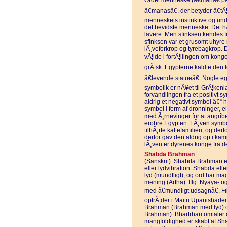
Ordet menneske (â€manâ€ pÃ
â€manasâ€, der betyder â€t
menneskets instinktive og unde
det bevidste menneske. Det hÃ
lavere. Men sfinksen kendes fr
sfinksen var et grusomt uhyre 
lÃ¸veforkrop og tyrebagkrop. D
vÃ¦lde i fortÃ¦llingen om kong
grÃ¦sk. Egypterne kaldte den 
â€levende statueâ€. Nogle e
symbolik er nÃ¥et til GrÃ¦kenl
forvandlingen fra et positivt sy
aldrig et negativt symbol â€“ h
symbol i form af dronninger, e
med Ã¸rnevinger for at angrib
erobre Egypten. LÃ¸ven symbol
tilhÃ¸rte kattefamilien, og der
derfor gav den aldrig op i ka
lÃ¸ven er dyrenes konge fra d
Shabda Brahman
(Sanskrit). Shabda Brahman e
eller lydvibration. Shabda ell
lyd (mundtligt), og ord har magt
mening (Artha). Iflg. Nyaya- 
med â€mundligt udsagnâ€. Fil
optrÃ¦der i Maitri Upanishad
Brahman (Brahman med lyd) 
Brahman). Bhartrhari omtaler
mangfoldighed er skabt af S