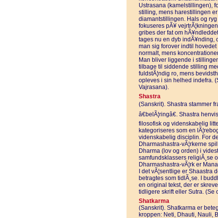
Ustrasana (kamelstillingen), f
stilling, mens harestillingen e
diamantstillingen. Hals og ryg
fokuseres pÃ¥ vejrtrÃ¦kningen
gribes der fat om hÃ¥ndledd
tages nu en dyb indÃ¥nding,
man sig forover indtil hovedet r
normalt, mens koncentratione
Man bliver liggende i stillinge
tilbage til siddende stilling 
fuldstÃ¦ndig ro, mens bevidsth
opleves i sin helhed indefra.
Vajrasana).
Shastra
(Sanskrit). Shastra stammer fra 
â€belÃ¦ringâ€. Shastra henvise
filosofisk og videnskabelig litt
kategoriseres som en lÃ¦rebog 
videnskabelig disciplin. For de
Dharmashastra-vÃ¦rkerne spille
Dharma (lov og orden) i videst
samfundsklassers religiÃ¸se o
Dharmashastra-vÃ¦rk er Manav
I det vÃ¦sentlige er Shaastra 
betragtes som tidlÃ¸se. I bud
en original tekst, der er skrev
tidligere skrift eller Sutra. (S
Shatkarma
(Sanskrit). Shatkarma er beteg
kroppen: Neti, Dhauti, Nauli, 