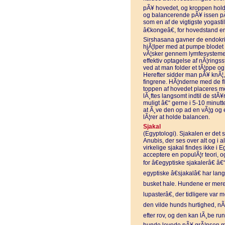
pÃ¥ hovedet, og kroppen holde
og balancerende pÃ¥ issen pÃ
som en af de vigtigste yogasti
â€kongeâ€, for hovedstand e
Sirshasana gavner de endokrin
hjÃ¦lper med at pumpe blodet h
vÃ¦sker gennem lymfesystemet
effektiv optagelse af nÃ¦ringss
ved at man folder et tÃ¦ppe og
Herefter sidder man pÃ¥ knÃ¦, 
fingrene. HÃ¦nderne med de fl
toppen af hovedet placeres m
lÃ¸ftes langsomt indtil de stÃ¥
muligt â€“ gerne i 5-10 minut
at Ã¸ve den op ad en vÃ¦g og ev
lÃ¦rer at holde balancen.
Sjakal
(Egyptologi). Sjakalen er det
Anubis, der ses over alt og i a
virkelige sjakal findes ikke i 
acceptere en populÃ¦r teori, 
for â€egyptiske sjakalerâ€ â
egyptiske â€sjakalâ€ har lan
busket hale. Hundene er mere 
lupasterâ€, der tidligere var 
den vilde hunds hurtighed, nÃ
efter rov, og den kan lÃ¸be ru