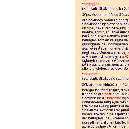
Shaktipata
(Sanskrit). Shaktipata eller Sak
â€psykisk energiâ€, og â€pat
er Shaktipata Ã¥ndelig energi
Shaktipat bruges ofte som beteg
discipel, f.eks. ved berÃ¸ring.
mantra, et blik, en tanke eller
berÃ¸ring af Ajna-chakra (det 
betragtes som en velsignelse (
guddommelige. Modtagelsen k
skal vÃ¦re Ã¥ben for energiti
med magt. Guruens eller den
strÃ¸mme ind i disciplens
sjÃ¦l
optagelse i guruens Ã¥ndelige
pÃ¥ afstand via en genstand â
eller via telefon, brev osv. (
Shaktisme
(Sanskrit). Shaktisme stammer
â€kraftens doktrinâ€ eller â€
betegnelse for et religiÃ¸st s
tilbedelse af
Shakti
eller Devi
Sammen med
Shaivisme
og V
dominerende religiÃ¸se retnin
i de filosofiske og praktiske de
Shaktisme â€“ fokuserer primÃ¦
dynamiske feminine aspekt a
â€“ betragtes udelukkende som
normalt henvist til en birolle. 
store og vigtige vÃ¦rker inden 