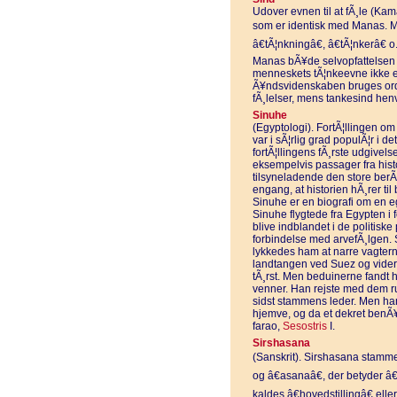
Udover evnen til at fÃ¸le (Ka
som er identisk med Manas. Ma
â€tÃ¦nkningâ€, â€tÃ¦nkerâ€
Manas bÃ¥de selvopfattelsen o
menneskets tÃ¦nkeevne ikke e
Ã¥ndsvidenskaben bruges orde
fÃ¸lelser, mens tankesind henv
Sinuhe
(Egyptologi). FortÃ¦llingen om 
var i sÃ¦rlig grad populÃ¦r i d
fortÃ¦llingens fÃ¸rste udgivel
eksempelvis passager fra histo
tilsyneladende den store berÃ
engang, at historien hÃ¸rer til
Sinuhe er en biografi om en e
Sinuhe flygtede fra Egypten i 
blive indblandet i de politisk
forbindelse med arvefÃ¸lgen. 
lykkedes ham at narre vagtern
landtangen ved Suez og videre
tÃ¸rst. Men beduinerne fandt 
venner. Han rejste med dem rund
sidst stammens leder. Men ha
hjemve, og da et dekret benÃ
farao,
Sesostris
I.
Sirshasana
(Sanskrit). Sirshasana stammer
og â€asanaâ€, der betyder â€
kaldes â€hovedstillingâ€ ell