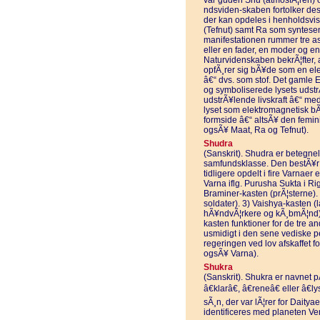
var guden Shu (atmosfÃ¦ren) 
ndsviden-skaben fortolker des
der kan opdeles i henholdsvis
(Tefnut) samt Ra som syntesen a
manifestationen rummer tre asp
eller en fader, en moder og e
Naturvidenskaben bekrÃ¦fter, at 
opfÃ¸rer sig bÃ¥de som en ele
â€“ dvs. som stof. Det gamle 
og symboliserede lysets udst
udstrÃ¥lende livskraft â€“ m
lyset som elektromagnetisk bÃ
formside â€“ altsÃ¥ den femini
ogsÃ¥ Maat, Ra og Tefnut).
Shudra
(Sanskrit). Shudra er betegnel
samfundsklasse. Den bestÃ¥r a
tidligere opdelt i fire Varnaer
Varna iflg. Purusha Sukta i Ri
Braminer-kasten (prÃ¦sterne).
soldater). 3) Vaishya-kasten (
hÃ¥ndvÃ¦rkere og kÃ¸bmÃ¦nd). 
kasten funktioner for de tre a
usmidigt i den sene vediske p
regeringen ved lov afskaffet f
ogsÃ¥ Varna).
Shukra
(Sanskrit). Shukra er navnet
â€klarâ€, â€reneâ€ eller â€
sÃ¸n, der var lÃ¦rer for Daity
identificeres med planeten Ve