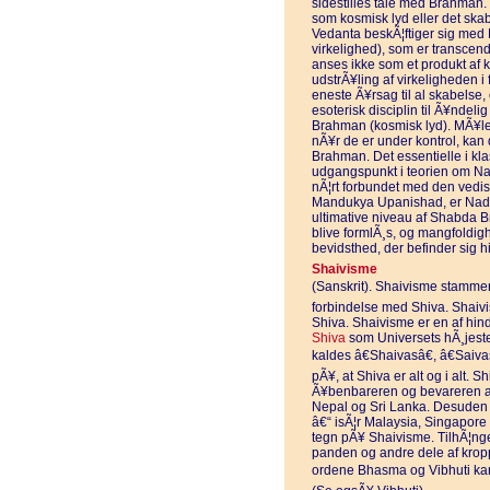
sidestilles tale med Brahma
som kosmisk lyd eller det ska
Vedanta beskÃ¦ftiger sig med
virkelighed), som er transcend
anses ikke som et produkt af
udstrÃ¥ling af virkeligheden i
eneste Ã¥rsag til al skabelse
esoterisk disciplin til Ã¥ndeli
Brahman (kosmisk lyd). MÃ¥let
nÃ¥r de er under kontrol, kan
Brahman. Det essentielle i kla
udgangspunkt i teorien om N
nÃ¦rt forbundet med den vedis
Mandukya Upanishad, er Nad
ultimative niveau af Shabda Br
blive formlÃ¸s, og mangfoldi
bevidsthed, der befinder sig h
Shaivisme
(Sanskrit). Shaivisme stammer f
forbindelse med Shiva. Shaivi
Shiva. Shaivisme er en af hin
Shiva
som Universets hÃ¸jeste
kaldes â€Shaivasâ€, â€Saivas
pÃ¥, at Shiva er alt og i alt. 
Ã¥benbareren og bevareren af 
Nepal og Sri Lanka. Desuden 
â€“ isÃ¦r Malaysia, Singapore
tegn pÃ¥ Shaivisme. TilhÃ¦ng
panden og andre dele af krop
ordene Bhasma og Vibhuti kan