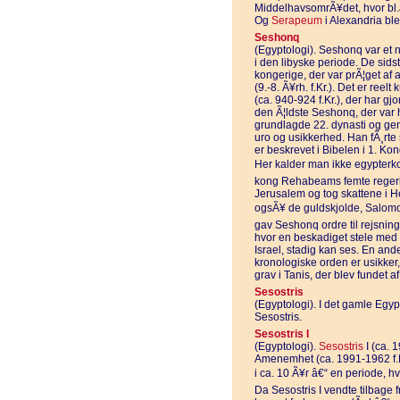
MiddelhavsomrÃ¥det, hvor bl.a
Og
Serapeum
i Alexandria bl
Seshonq
(Egyptologi). Seshonq var et na
i den libyske periode. De sids
kongerige, der var prÃ¦get af 
(9.-8. Ã¥rh. f.Kr.). Det er re
(ca. 940-924 f.Kr.), der har gjo
den Ã¦ldste Seshonq, der va
grundlagde 22. dynasti og gen
uro og usikkerhed. Han fÃ¸rte
er beskrevet i Bibelen i 1. Ko
Her kalder man ikke egypterko
kong Rehabeams femte reger
Jerusalem og tog skattene i H
ogsÃ¥ de guldskjolde, Salomon
gav Seshonq ordre til rejsnin
hvor en beskadiget stele med
Israel, stadig kan ses. En an
kronologiske orden er usikker
grav i Tanis, der blev fundet a
Sesostris
(Egyptologi). I det gamle Egy
Sesostris.
Sesostris I
(Egyptologi).
Sesostris
I (ca. 
Amenemhet (ca. 1991-1962 f.K
i ca. 10 Ã¥r â€“ en periode, 
Da Sesostris I vendte tilbage f