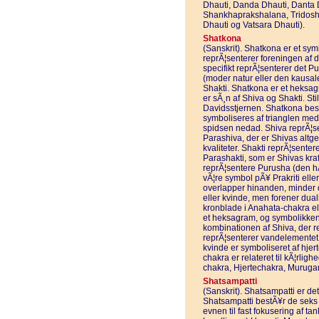
Dhauti, Danda Dhauti, Danta D
Shankhaprakshalana, Tridosha
Dhauti og Vatsara Dhauti).
Shatkona
(Sanskrit). Shatkona er et sy
reprÃ¦senterer foreningen af 
specifikt reprÃ¦senterer det P
(moder natur eller den kausal
Shakti. Shatkona er et heksa
er sÃ¸n af Shiva og Shakti. St
Davidsstjernen. Shatkona bestÃ
symboliseres af trianglen me
spidsen nedad. Shiva reprÃ¦
Parashiva, der er Shivas alt
kvaliteter. Shakti reprÃ¦sent
Parashakti, som er Shivas kr
reprÃ¦sentere Purusha (den h
vÃ¦re symbol pÃ¥ Prakriti elle
overlapper hinanden, minder
eller kvinde, men forener dual
kronblade i Anahata-chakra el
et heksagram, og symbolikken 
kombinationen af Shiva, der re
reprÃ¦senterer vandelementet.
kvinde er symboliseret af hjer
chakra er relateret til kÃ¦rli
chakra, Hjertechakra, Murugan,
Shatsampatti
(Sanskrit). Shatsampatti er de
Shatsampatti bestÃ¥r de seks
evnen til fast fokusering af t