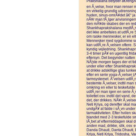
Prakshalana betyder â€rengÃ
en Ã¸velse, hvor man renser 
en virkelig grundig udrensnin
huden, sinus-omrÃ¥det â€“ ja 
nÃ¥r man fÃ¸lger anvisninger
den mÃ¥de skabes der en red
Shankhaprakshalana medfÃ¸rer 
det ikke anbefales at udfÃ¸re
om raske mennesker, er en elle
Mennesker med sygdomme som 
kan udfÃ¸re Ã¸velsen oftere. 
kyndig vejledning. Shankhapra
3-4 timer pÃ¥ en ugentlig frida
eftersyn. Det begynder natten 
NÃ¦ste morgen tages der et tidli
under eller efter Shankhapra
at drikke adskillige glas lunke
efter en serie yoga-Ã¸velser 
tarmsystemet. Ã˜velsen udfÃ¸r
bestemte Ã¸velser, indtil man 
omkring en eller to teskefulde s
udfÃ¸rer man igen en serie Ã¸
toilettet osv. indtil det vand, 
det, der drikkes. NÃ¥r Ã¸velse
Neti Kriya, og derefter skal m
undgÃ¥ at falde i sÃ¸vn under 
tarmaktiviteten. Efter hvilen s
blandet med 2-3 teskefulde smÃ
lÃ¸bet af eftermiddagen skal 
anden mad, drikke, slik, osv. e
Danda Dhauti, Danta Dhauti, D
Kriya, Neti Kriya, Tridosha, V