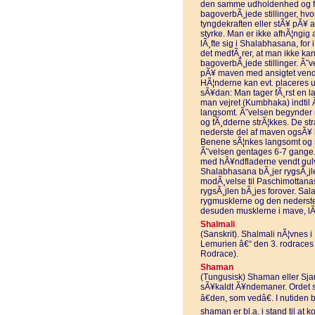
den samme udholdenhed og flek
bagoverbÃ¸jede stillinger, hv
tyngdekraften eller stÃ¥ pÃ¥ 
styrke. Man er ikke afhÃ¦ngig 
lÃ¸fte sig i Shalabhasana, for
det medfÃ¸rer, at man ikke kan
bagoverbÃ¸jede stillinger. Ã˜v
pÃ¥ maven med ansigtet vend
HÃ¦nderne kan evt. placeres 
sÃ¥dan: Man tager fÃ¸rst en l
man vejret (Kumbhaka) indtil Ã
langsomt. Ã˜velsen begynder m
og fÃ¸dderne strÃ¦kkes. De str
nederste del af maven ogsÃ¥ lÃ
Benene sÃ¦nkes langsomt og 
Ã˜velsen gentages 6-7 gange.
med hÃ¥ndfladerne vendt gulv
Shalabhasana bÃ¸jer rygsÃ¸jl
modÃ¸velse til Paschimottan
rygsÃ¸jlen bÃ¸jes forover. Sa
rygmusklerne og den nederste 
desuden musklerne i mave, lÃ
Shalmali
(Sanskrit). Shalmali nÃ¦vnes 
Lemurien â€“ den 3. rodraces
Rodrace).
Shaman
(Tungusisk) Shaman eller Sjam
sÃ¥kaldt Ã¥ndemaner. Ordet st
â€den, som vedâ€. I nutiden 
shaman er bl.a. i stand til at 