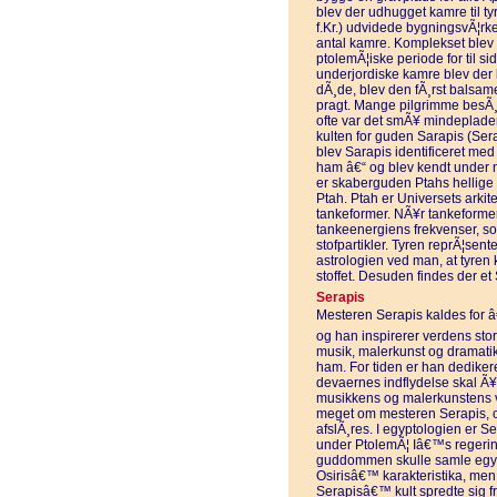
blev der udhugget kamre til ty
f.Kr.) udvidede bygningsvÃ¦rk
antal kamre. Komplekset blev y
ptolemÃ¦iske periode for til s
underjordiske kamre blev der b
dÃ¸de, blev den fÃ¸rst balsa
pragt. Mange pilgrimme besÃ¸
ofte var det smÃ¥ mindeplade
kulten for guden Sarapis (Sera
blev Sarapis identificeret med
ham â€“ og blev kendt under 
er skaberguden Ptahs hellige d
Ptah. Ptah er Universets arkit
tankeformer. NÃ¥r tankeformer
tankeenergiens frekvenser, som h
stofpartikler. Tyren reprÃ¦se
astrologien ved man, at tyren 
stoffet. Desuden findes der e
Serapis
Mesteren Serapis kaldes for â
og han inspirerer verdens stor
musik, malerkunst og dramatik
ham. For tiden er han dedikeret
devaernes indflydelse skal Ã¥
musikkens og malerkunstens v
meget om mesteren Serapis, o
afslÃ¸res. I egyptologien er S
under PtolemÃ¦ Iâ€™s regering
guddommen skulle samle egypt
Osirisâ€™ karakteristika, men 
Serapisâ€™ kult spredte sig f