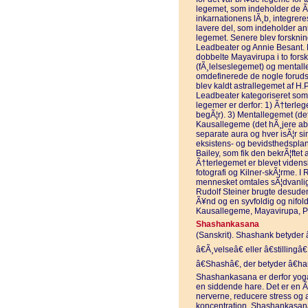
legemet, som indeholder de Ã¥
inkarnationens lÃ¸b, integrer
lavere del, som indeholder 
legemet. Senere blev forsknin
Leadbeater og Annie Besant. 
dobbelte Mayavirupa i to fors
(fÃ¸lelseslegemet) og mental
omdefinerede de nogle foruds
blev kaldt astrallegemet af H.
Leadbeater kategoriseret som 
legemer er derfor: 1) Ã†terleg
begÃ¦r). 3) Mentallegemet (det
Kausallegeme (det hÃ¸jere abs
separate aura og hver isÃ¦r sine
eksistens- og bevidsthedsplan.
Bailey, som fik den bekrÃ¦ftet
Ã†terlegemet er blevet vidensk
fotografi og Kilner-skÃ¦rme. I
mennesket omtales sÃ¦dvanlig
Rudolf Steiner brugte desuden 
Ã¥nd og en syvfoldig og nifo
Kausallegeme, Mayavirupa, Pr
Shashankasana
(Sanskrit). Shashank betyder 
â€Ã¸velseâ€ eller â€stilling
â€Shashâ€, der betyder â€har
Shashankasana er derfor yoga
en siddende hare. Det er en Ã¸
nerverne, reducere stress og
koncentration. Shashankasana 