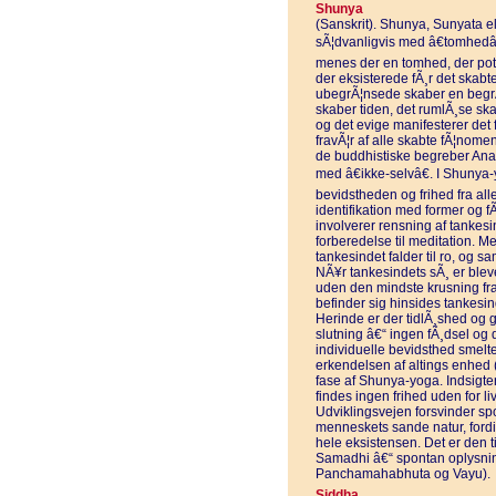
Shunya
(Sanskrit). Shunya, Sunyata e
sÃ¦dvanligvis med â€tomhedâ€
menes der en tomhed, der pote
der eksisterede fÃ¸r det skabt
ubegrÃ¦nsede skaber en begrÃ
skaber tiden, det rumlÃ¸se sk
og det evige manifesterer det
fravÃ¦r af alle skabte fÃ¦nome
de buddhistiske begreber Anat
med â€ikke-selvâ€. I Shunya
bevidstheden og frihed fra all
identifikation med former og 
involverer rensning af tankes
forberedelse til meditation. Me
tankesindet falder til ro, og s
NÃ¥r tankesindets sÃ¸ er bleve
uden den mindste krusning fra
befinder sig hinsides tankesin
Herinde er der tidlÃ¸shed og 
slutning â€“ ingen fÃ¸dsel og 
individuelle bevidsthed smel
erkendelsen af altings enhed 
fase af Shunya-yoga. Indsigten
findes ingen frihed uden for liv
Udviklingsvejen forsvinder spor
menneskets sande natur, fordi 
hele eksistensen. Det er den 
Samadhi â€“ spontan oplysnin
Panchamahabhuta og Vayu).
Siddha