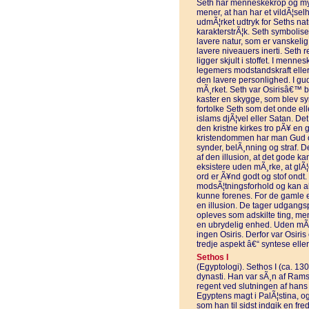
Seth har menneskekrop og my
mener, at han har et vildÃ¦sel
udmÃ¦rket udtryk for Seths nat
karakterstrÃ¦k. Seth symbolis
lavere natur, som er vanskelig 
lavere niveauers inerti. Seth r
ligger skjult i stoffet. I men
legemers modstandskraft eller 
den lavere personlighed. I gu
mÃ¸rket. Seth var Osirisâ€™ br
kaster en skygge, som blev sy
fortolke Seth som det onde e
islams djÃ¦vel eller Satan. De
den kristne kirkes tro pÃ¥ en 
kristendommen har man Gud o
synder, belÃ¸nning og straf. D
af den illusion, at det gode ka
eksistere uden mÃ¸rke, at glÃ
ord er Ã¥nd godt og stof ondt.
modsÃ¦tningsforhold og kan al
kunne forenes. For de gamle 
en illusion. De tager udgangs
opleves som adskilte ting, me
en ubrydelig enhed. Uden mÃ¸r
ingen Osiris. Derfor var Osiri
tredje aspekt â€“ syntese elle
Sethos I
(Egyptologi). Sethos I (ca. 13
dynasti. Han var sÃ¸n af Ramse
regent ved slutningen af hans
Egyptens magt i PalÃ¦stina, o
som han til sidst indgik en f