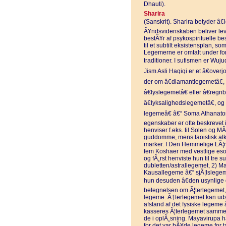
Dhauti).
Sharira
(Sanskrit). Sharira betyder â€l
Ã¥ndsvidenskaben beliver lev
bestÃ¥r af psykospirituelle be
til et subtilt eksistensplan, so
Legemerne er omtalt under for
traditioner. I sufismen er Wuju
Jism Asli Haqiqi er et â€over
der om â€diamantlegemetâ€,
â€lyslegemetâ€ eller â€regn
â€lyksalighedslegemetâ€, og
legemeâ€ â€“ Soma Athanaton
egenskaber er ofte beskrevet 
henviser f.eks. til Solen og M
guddomme, mens taoistisk alk
marker. I Den Hemmelige LÃ¦r
fem Koshaer med vestlige esot
og fÃ¸rst henviste hun til tre 
dubletten/astrallegemet, 2) M
Kausallegeme â€“ sjÃ¦lslegeme
hun desuden â€den usynlige d
betegnelsen om Ã¦terlegemet, 
legeme. Ã†terlegemet kan udsk
afstand af det fysiske legeme
kasseres Ã¦terlegemet samme
de i oplÃ¸sning. Mayavirupa ha
for det var bÃ¥de legeme for t