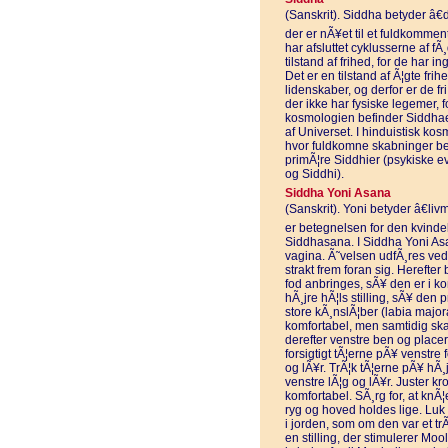
(Sanskrit). Siddha betyder â€d
der er nÃ¥et til et fuldkomment
har afsluttet cyklusserne af f
tilstand af frihed, for de har 
Det er en tilstand af Ã¦gte fr
lidenskaber, og derfor er de fri
der ikke har fysiske legemer, fo
kosmologien befinder Siddhaer
af Universet. I hinduistisk ko
hvor fuldkomne skabninger bef
primÃ¦re Siddhier (psykiske 
og Siddhi).
Siddha Yoni Asana
(Sanskrit). Yoni betyder â€livm
er betegnelsen for den kvindel
Siddhasana. I Siddha Yoni As
vagina. Ã˜velsen udfÃ¸res ve
strakt frem foran sig. Herefte
fod anbringes, sÃ¥ den er i ko
hÃ¸jre hÃ¦ls stilling, sÃ¥ den
store kÃ¸nslÃ¦ber (labia majora)
komfortabel, men samtidig skal
derefter venstre ben og placer
forsigtigt tÃ¦erne pÃ¥ venstre
og lÃ¥r. TrÃ¦k tÃ¦erne pÃ¥ hÃ
venstre lÃ¦g og lÃ¥r. Juster krop
komfortabel. SÃ¸rg for, at knÃ¦
ryg og hoved holdes lige. Luk 
i jorden, som om den var et t
en stilling, der stimulerer Moo